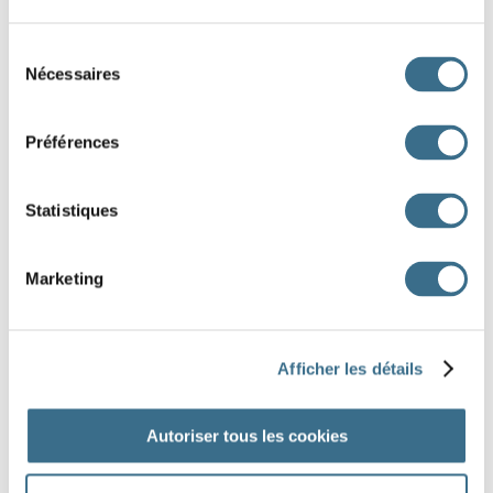
Se lever - Imperatif Présent
(nous)
Sélection
Nécessaires
du
Question 5.
consentement
Se lever - Imperatif Présent
Préférences
(tu)
Question 6.
Statistiques
se laver - Imperatif Présent
(nous)
Marketing
J'AI TERMINÉ
Afficher les détails
Autoriser tous les cookies