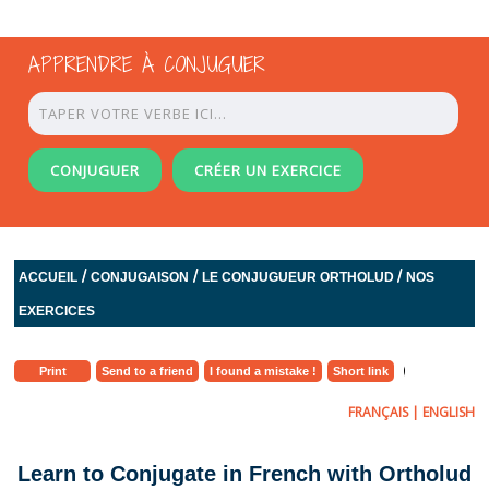
APPRENDRE À CONJUGUER
CONJUGUER
CRÉER UN EXERCICE
/
/
/
ACCUEIL
CONJUGAISON
LE CONJUGUEUR ORTHOLUD
NOS
EXERCICES
Print
Send to a friend
I found a mistake !
Short link
FRANÇAIS
|
ENGLISH
Learn to Conjugate in French with Ortholud