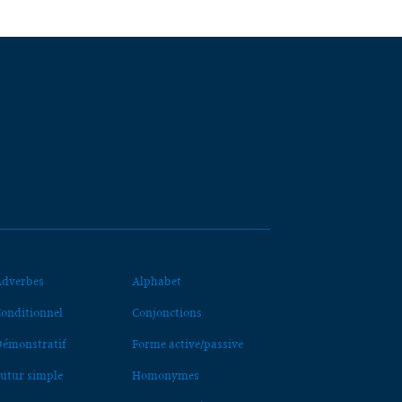
dverbes
Alphabet
onditionnel
Conjonctions
émonstratif
Forme active/passive
utur simple
Homonymes