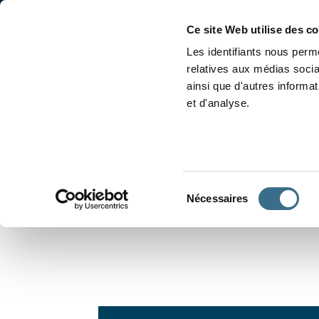
Accueil
Conjugaison
Ce site Web utilise des c
Les identifiants nous perme
relatives aux médias socia
ainsi que d'autres informa
et d'analyse.
APPRENDRE À CONJUGUER
Sélection
Nécessaires
du
consentement