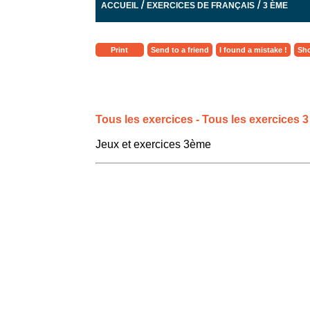
/
/
ACCUEIL
EXERCICES DE FRANÇAIS
3 ÈME
Print
Send to a friend
I found a mistake !
Sho
Tous les exercices - Tous les exercices 
Jeux et exercices 3ème