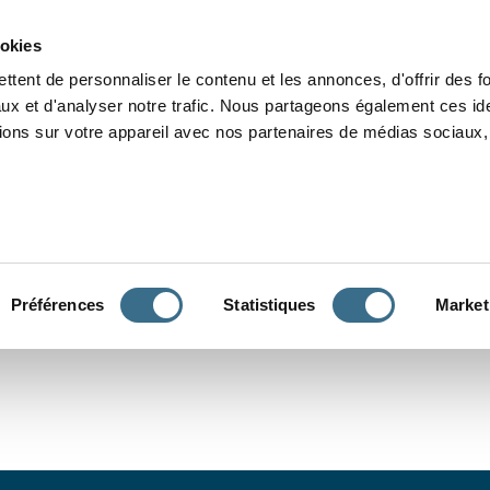
Grammaire
Orthographe
Dictée
Lecture
Vocabulaire
Divers
Par
ookies
ttent de personnaliser le contenu et les annonces, d'offrir des f
ux et d'analyser notre trafic. Nous partageons également ces ide
tions sur votre appareil avec nos partenaires de médias sociaux, 
CONJUGUER
Préférences
Statistiques
Market