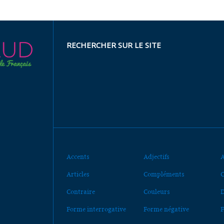
RECHERCHER SUR LE SITE
Accents
Adjectifs
A
Articles
Compléments
C
Contraire
Couleurs
D
Forme interrogative
Forme négative
F