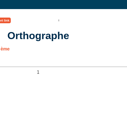
rt link
Orthographe
3 ème
1