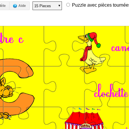
Puzzle avec pièces tournées 
dèle
Aide