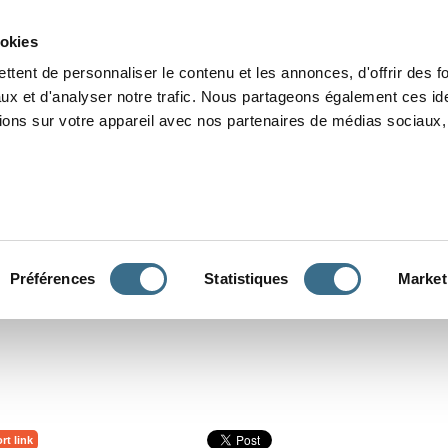
Grammaire
Orthographe
Dictée
Lecture
Vocabulaire
Divers
Par
ookies
ttent de personnaliser le contenu et les annonces, d'offrir des f
ux et d'analyser notre trafic. Nous partageons également ces ide
tions sur votre appareil avec nos partenaires de médias sociaux, 
CONJUGUER
Préférences
Statistiques
Market
rt link