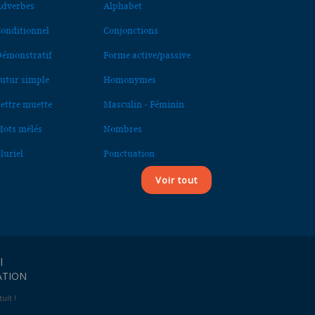
dverbes
Alphabet
onditionnel
Conjonctions
émonstratif
Forme active/passive
utur simple
Homonymes
ettre muette
Masculin - Féminin
ots mêlés
Nombres
luriel
Ponctuation
Voir tout
l
ATION
uit !