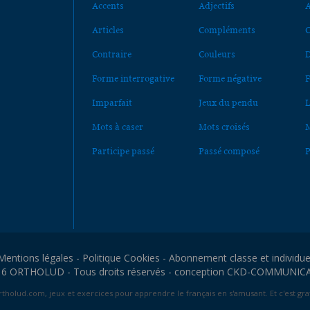
Accents
Adjectifs
A
Articles
Compléments
C
Contraire
Couleurs
D
Forme interrogative
Forme négative
F
Imparfait
Jeux du pendu
L
Mots à caser
Mots croisés
M
Participe passé
Passé composé
P
Mentions légales
-
Politique Cookies
-
Abonnement classe et individue
6 ORTHOLUD - Tous droits réservés - conception
CKD-COMMUNIC
tholud.com, jeux et exercices pour apprendre le français en s'amusant. Et c'est grat