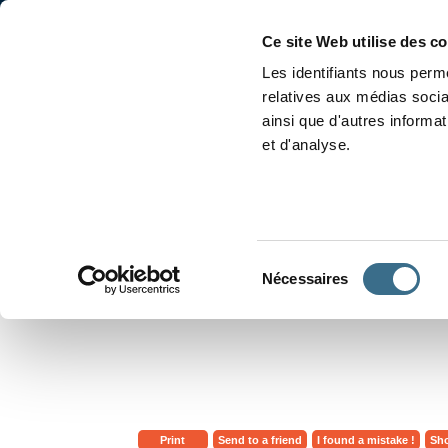
Accueil
Conjugaison
Ce site Web utilise des c
Les identifiants nous perme
relatives aux médias socia
ainsi que d'autres informa
et d'analyse.
APPRENDRE À CONJUGUER
Sélection
Nécessaires
du
consentement
Print
Send to a friend
I found a mistake !
Sho