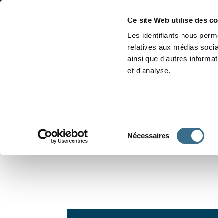
Accueil
Conjugaison
Ce site Web utilise des c
Les identifiants nous perme
relatives aux médias socia
ainsi que d'autres informa
et d'analyse.
APPRENDRE À CONJUGUER
Sélection
Nécessaires
du
consentement