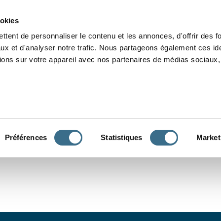
Grammaire
Orthographe
Dictée
Lecture
Vocabulaire
Divers
Par
ookies
ttent de personnaliser le contenu et les annonces, d'offrir des f
ux et d'analyser notre trafic. Nous partageons également ces ide
tions sur votre appareil avec nos partenaires de médias sociaux, 
CONJUGUER
Préférences
Statistiques
Market