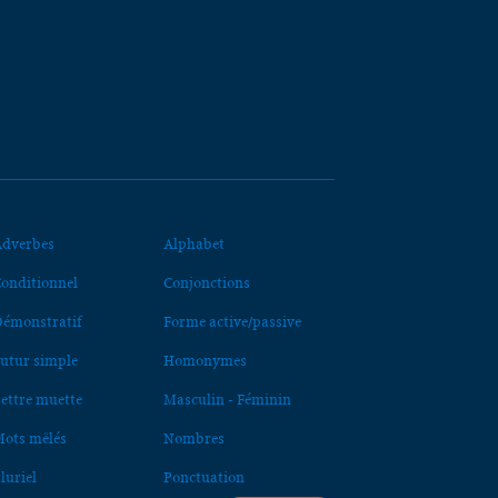
dverbes
Alphabet
onditionnel
Conjonctions
émonstratif
Forme active/passive
utur simple
Homonymes
ettre muette
Masculin - Féminin
ots mêlés
Nombres
luriel
Ponctuation