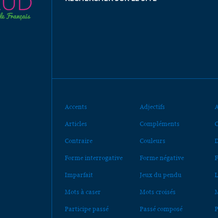
Accents
Adjectifs
A
Articles
Compléments
C
Contraire
Couleurs
D
Forme interrogative
Forme négative
F
Imparfait
Jeux du pendu
L
Mots à caser
Mots croisés
M
Participe passé
Passé composé
P