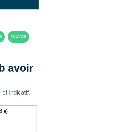
R
POUVOIR
b avoir
f indicatif.