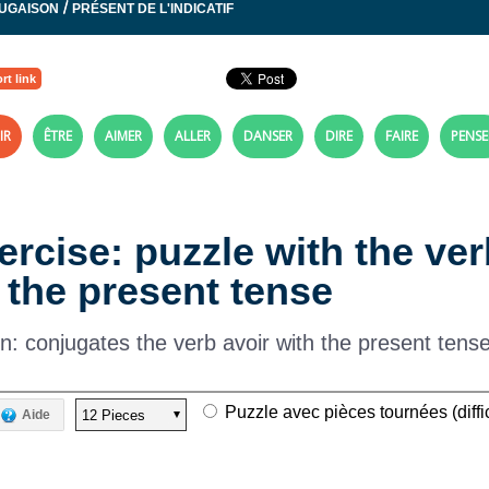
/
JUGAISON
PRÉSENT DE L'INDICATIF
rt link
IR
ÊTRE
AIMER
ALLER
DANSER
DIRE
FAIRE
PENSE
ercise: puzzle with the ver
 the present tense
: conjugates the verb avoir with the present tense o