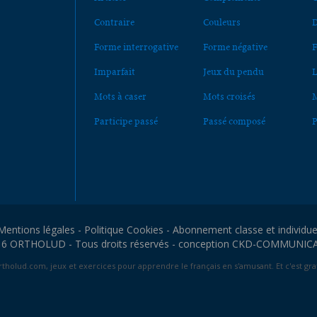
Contraire
Couleurs
D
Forme interrogative
Forme négative
F
Imparfait
Jeux du pendu
L
Mots à caser
Mots croisés
M
Participe passé
Passé composé
P
Mentions légales
-
Politique Cookies
-
Abonnement classe et individue
6 ORTHOLUD - Tous droits réservés - conception
CKD-COMMUNIC
tholud.com, jeux et exercices pour apprendre le français en s'amusant. Et c'est grat