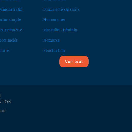
émonstratif
Forme active/passive
utur simple
Homonymes
ettre muette
Masculin - Féminin
ots mêlés
Nombres
luriel
Ponctuation
Voir tout
l
ATION
uit !