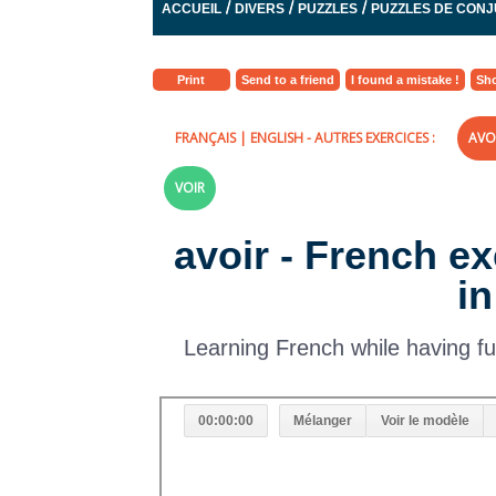
/
/
/
ACCUEIL
DIVERS
PUZZLES
PUZZLES DE CON
Print
Send to a friend
I found a mistake !
Sho
FRANÇAIS
|
ENGLISH
- AUTRES EXERCICES :
AVO
VOIR
avoir - French ex
in
Learning French while having fun