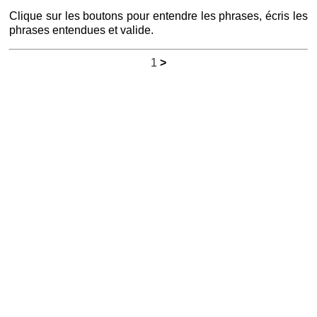
Clique sur les boutons pour entendre les phrases, écris les
phrases entendues et valide.
1
>