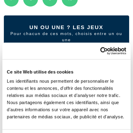
UN OU UNE ? LES JEUX
Pour chacun de ces mots, choisis entre un ou
une
JEU 1
JEU 2
JEU 3
JEU 4
JEU 5
Ce site Web utilise des cookies
Les identifiants nous permettent de personnaliser le
contenu et les annonces, d'offrir des fonctionnalités
relatives aux médias sociaux et d'analyser notre trafic.
UN, UNE OU DES ?
Nous partageons également ces identifiants, ainsi que
Complète ces mots avec les bons articles.
d'autres informations sur votre appareil avec nos
partenaires de médias sociaux, de publicité et d'analyse.