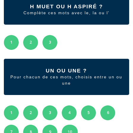
H MUET OU H ASPIRÉ ?
Complète ces mots avec le, la ou l'
1
2
3
UN OU UNE ?
Pour chacun de ces mots, choisis entre un ou
une
1
2
3
4
5
6
7
8
9
10