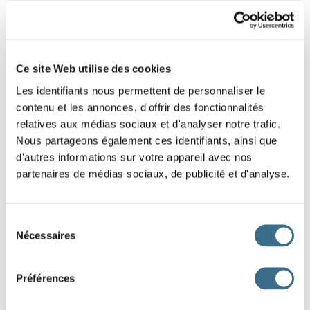
PREMIERS MOTS
1
LES MOIS, LES HEURES, LES NOMBRES, LES
COULEURS ....
Ce site Web utilise des cookies
Les identifiants nous permettent de personnaliser le
IMAGIERS
2
contenu et les annonces, d'offrir des fonctionnalités
APPRENDS DU VOCABULAIRE AVEC NOS
EXERCICES
relatives aux médias sociaux et d'analyser notre trafic.
Nous partageons également ces identifiants, ainsi que
d'autres informations sur votre appareil avec nos
partenaires de médias sociaux, de publicité et d'analyse.
JEUX AVEC LES MOTS
3
JEUX POUR APPRENDRE DU VOCABULAIRE
Sélection
Nécessaires
du
consentement
Préférences