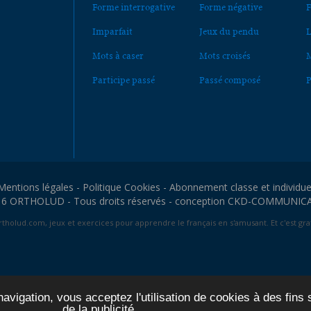
Forme interrogative
Forme négative
F
Imparfait
Jeux du pendu
L
Mots à caser
Mots croisés
M
Participe passé
Passé composé
P
Mentions légales
-
Politique Cookies
-
Abonnement classe et individue
6 ORTHOLUD - Tous droits réservés - conception
CKD-COMMUNIC
tholud.com, jeux et exercices pour apprendre le français en s'amusant. Et c'est grat
avigation, vous acceptez l'utilisation de cookies à des fins 
de la publicité.