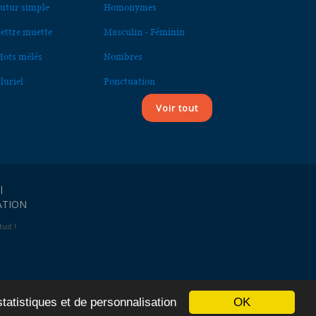
utur simple
Homonymes
ettre muette
Masculin - Féminin
ots mêlés
Nombres
luriel
Ponctuation
Voir tout
l
ATION
uit !
OK
statistiques et de personnalisation