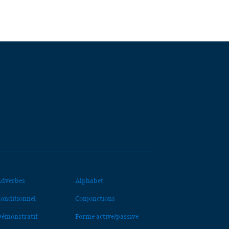
dverbes
Alphabet
onditionnel
Conjonctions
émonstratif
Forme active/passive