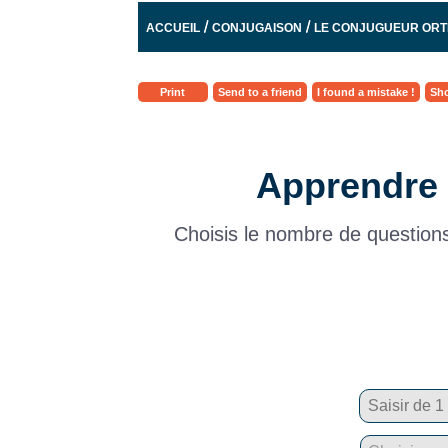
/
/
ACCUEIL
CONJUGAISON
LE CONJUGUEUR OR
Print
Send to a friend
I found a mistake !
Sho
Apprendre 
Choisis le nombre de questions