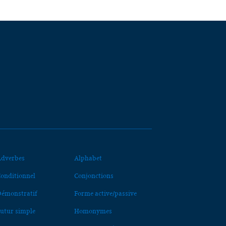
dverbes
Alphabet
onditionnel
Conjonctions
émonstratif
Forme active/passive
utur simple
Homonymes