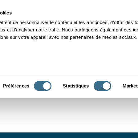
Grammaire
Orthographe
Dictée
Lecture
Vocabulaire
Divers
Par
ookies
ttent de personnaliser le contenu et les annonces, d'offrir des f
ux et d'analyser notre trafic. Nous partageons également ces ide
tions sur votre appareil avec nos partenaires de médias sociaux, 
CONJUGUER
Préférences
Statistiques
Market