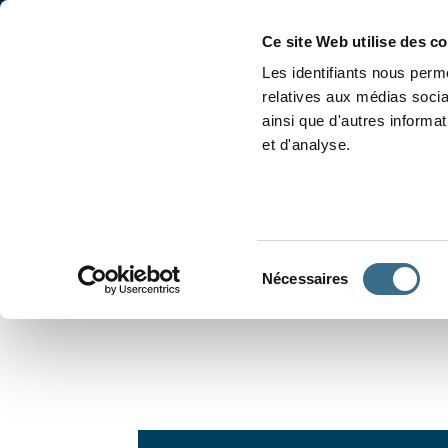
Accueil
Conjugaison
Ce site Web utilise des c
Les identifiants nous perme
relatives aux médias socia
ainsi que d'autres informa
et d'analyse.
APPRENDRE À CONJUGUER
Sélection
Nécessaires
du
consentement