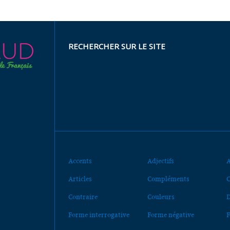
RECHERCHER SUR LE SITE
Accents
Adjectifs
A
Articles
Compléments
C
Contraire
Couleurs
D
Forme interrogative
Forme négative
F