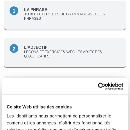
LA PHRASE
1
JEUX ET EXERCICES DE GRAMMAIRE AVEC LES
PHRASES
L'ADJECTIF
2
LEÇONS ET EXERCICES AVEC LES ADJECTIFS
QUALIFICATIFS.
LES DÉTERMINANTS
3
LES DÉTERMINANTS POSSESSIFS,
DÉMONSTRATIFS, INTERROGATIFS, ......
Ce site Web utilise des cookies
Les identifiants nous permettent de personnaliser le
contenu et les annonces, d'offrir des fonctionnalités
LES NOMS
4
JEUX ET EXERCICES DE GRAMMAIRE AVEC LES
relatives aux médias sociaux et d'analyser notre trafic.