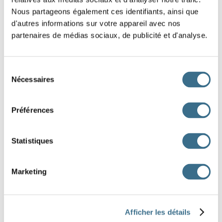
NOMS
Nous partageons également ces identifiants, ainsi que
d'autres informations sur votre appareil avec nos
partenaires de médias sociaux, de publicité et d'analyse.
HOMONYMES ET HOMOPHONES
5
JEUX ET EXERCICES DE GRAMMAIRE AVEC LES
HOMONYMES ET LES HOMOPHONES
Sélection
Nécessaires
du
consentement
Préférences
LES ADVERBES
6
LEÇONS, JEUX ET EXERCICES AVEC LES
ADVERBES.
Statistiques
Marketing
LES PRONOMS
7
LEÇONS, JEUX ET EXERCICES AVEC LES
PRONOMS
Afficher les détails