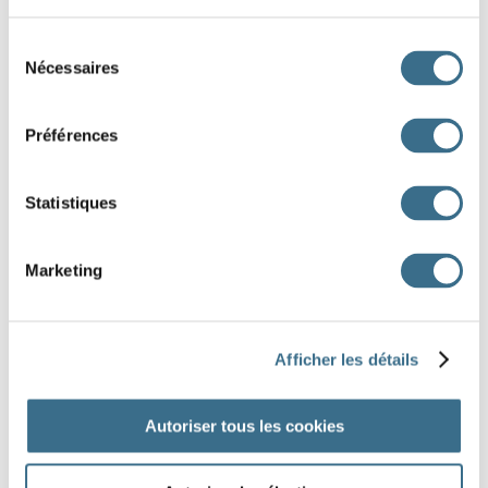
LES FRUITS
Écris les noms des fruits.
Sélection
Nécessaires
du
consentement
Préférences
1
2
Statistiques
LES VÊTEMENTS
Écris les noms des vêtements
Marketing
Afficher les détails
1
Autoriser tous les cookies