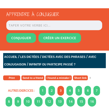
APPRENDRE À CONJUGUER
CONJUGUER
CRÉER UN EXERCICE
/
/
/
ACCUEIL
LES DICTÉES
DICTÉES AVEC DES PHRASES
AVEC
/
CONJUGAISON
INFINITIF OU PARTICIPE PASSÉ ?
Print
Send to a friend
I found a mistake !
Short link
AUTRES EXERCICES :
1
2
3
4
5
6
7
8
9
10
11
12
13
14
15
16