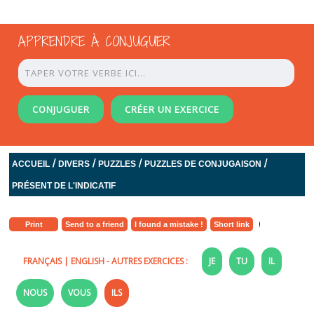
APPRENDRE À CONJUGUER
CONJUGUER
CRÉER UN EXERCICE
/
/
/
/
ACCUEIL
DIVERS
PUZZLES
PUZZLES DE CONJUGAISON
PRÉSENT DE L'INDICATIF
Print
Send to a friend
I found a mistake !
Short link
FRANÇAIS
|
ENGLISH
- AUTRES EXERCICES :
JE
TU
IL
NOUS
VOUS
ILS