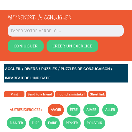
APPRENDRE À CONJUGUER
CONJUGUER
CRÉER UN EXERCICE
/
/
/
/
ACCUEIL
DIVERS
PUZZLES
PUZZLES DE CONJUGAISON
IMPARFAIT DE L'INDICATIF
Print
Send to a friend
I found a mistake !
Short link
AUTRES EXERCICES :
AVOIR
ÊTRE
AIMER
ALLER
DANSER
DIRE
FAIRE
PENSER
POUVOIR