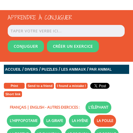
APPRENDRE À CONJUGUER
CONJUGUER
CRÉER UN EXERCICE
/
/
/
/
ACCUEIL
DIVERS
PUZZLES
LES ANIMAUX
PAR ANIMAL
Print
Send to a friend
I found a mistake !
Short link
FRANÇAIS
|
ENGLISH
- AUTRES EXERCICES :
L'ÉLÉPHANT
L'HIPPOPOTAME
LA GIRAFE
LA HYÈNE
LA POULE