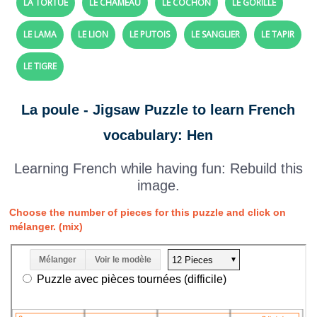
LA TORTUE
LE CHAMEAU
LE COCHON
LE GORILLE
LE LAMA
LE LION
LE PUTOIS
LE SANGLIER
LE TAPIR
LE TIGRE
La poule - Jigsaw Puzzle to learn French
vocabulary: Hen
Learning French while having fun: Rebuild this
image.
Choose the number of pieces for this puzzle and click on
mélanger. (mix)