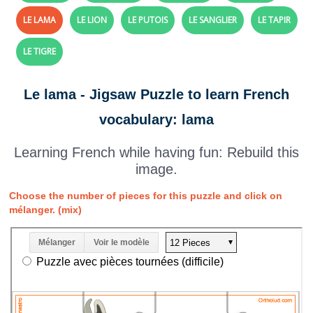
LE LAMA
LE LION
LE PUTOIS
LE SANGLIER
LE TAPIR
LE TIGRE
Le lama - Jigsaw Puzzle to learn French
vocabulary: lama
Learning French while having fun: Rebuild this
image.
Choose the number of pieces for this puzzle and click on
mélanger. (mix)