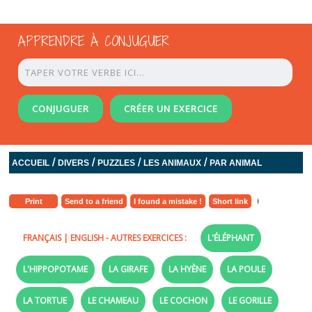
APPRENDRE À CONJUGUER
CONJUGUER
CRÉER UN EXERCICE
/
/
/
/
ACCUEIL
DIVERS
PUZZLES
LES ANIMAUX
PAR ANIMAL
Print
Send to a friend
I found a mistake !
Short link
FRANÇAIS
|
ENGLISH
- AUTRES EXERCICES :
L'ÉLÉPHANT
L'HIPPOPOTAME
LA GIRAFE
LA HYÈNE
LA POULE
LA TORTUE
LE CHAMEAU
LE COCHON
LE GORILLE