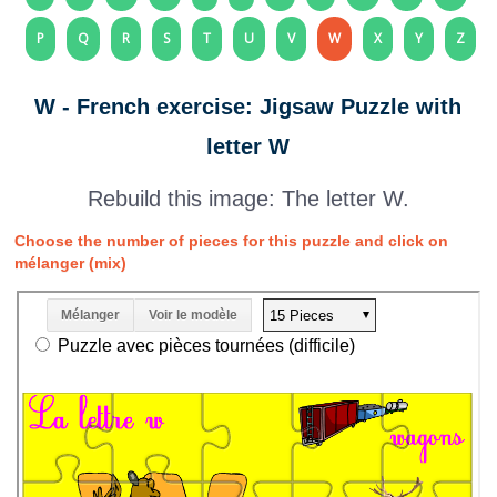
P
Q
R
S
T
U
V
W
X
Y
Z
W - French exercise: Jigsaw Puzzle with
letter W
Rebuild this image: The letter W.
Choose the number of pieces for this puzzle and click on
mélanger (mix)