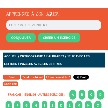
APPRENDRE À CONJUGUER
CONJUGUER
CRÉER UN EXERCICE
/
/
/
ACCUEIL
ORTHOGRAPHE
L'ALPHABET
JEUX AVEC LES
/
LETTRES
PUZZLES AVEC LES LETTRES
Print
Send to a friend
I found a mistake !
Short link
FRANÇAIS
|
ENGLISH
- AUTRES EXERCICES :
A
B
C
D
E
F
G
H
I
J
K
L
M
N
O