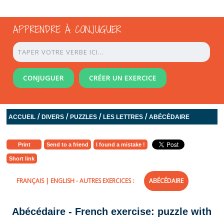
APPRENDRE À CONJUGUER
CONJUGUER
CRÉER UN EXERCICE
/
/
/
/
ACCUEIL
DIVERS
PUZZLES
LES LETTRES
ABÉCÉDAIRE
Print
Send to a friend
I found a mistake !
Short link
FRANÇAIS
|
ENGLISH
- AUTRES EXERCICES :
ABÉCÉDAIRE
Abécédaire - French exercise: puzzle with