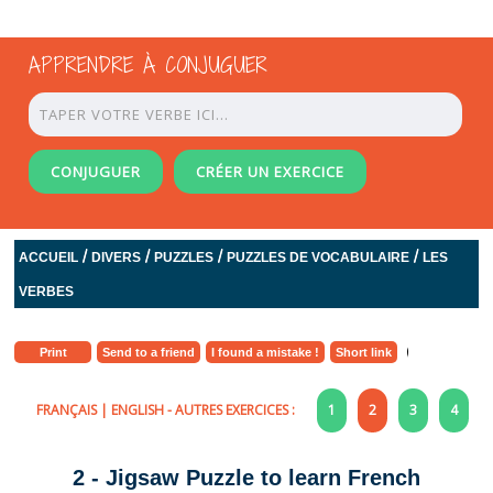
APPRENDRE À CONJUGUER
CONJUGUER
CRÉER UN EXERCICE
/
/
/
/
ACCUEIL
DIVERS
PUZZLES
PUZZLES DE VOCABULAIRE
LES
VERBES
Print
Send to a friend
I found a mistake !
Short link
FRANÇAIS
|
ENGLISH
- AUTRES EXERCICES :
1
2
3
4
2 - Jigsaw Puzzle to learn French