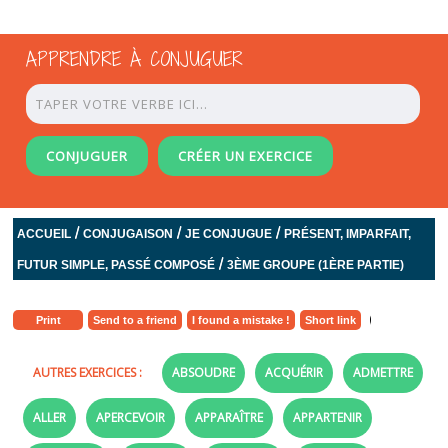
APPRENDRE À CONJUGUER
CONJUGUER
CRÉER UN EXERCICE
/
/
/
ACCUEIL
CONJUGAISON
JE CONJUGUE
PRÉSENT, IMPARFAIT,
/
FUTUR SIMPLE, PASSÉ COMPOSÉ
3ÈME GROUPE (1ÈRE PARTIE)
Print
Send to a friend
I found a mistake !
Short link
AUTRES EXERCICES :
ABSOUDRE
ACQUÉRIR
ADMETTRE
ALLER
APERCEVOIR
APPARAÎTRE
APPARTENIR