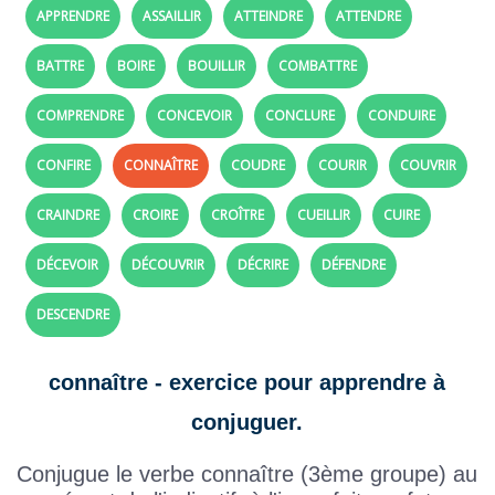
APPRENDRE
ASSAILLIR
ATTEINDRE
ATTENDRE
BATTRE
BOIRE
BOUILLIR
COMBATTRE
COMPRENDRE
CONCEVOIR
CONCLURE
CONDUIRE
CONFIRE
CONNAÎTRE
COUDRE
COURIR
COUVRIR
CRAINDRE
CROIRE
CROÎTRE
CUEILLIR
CUIRE
DÉCEVOIR
DÉCOUVRIR
DÉCRIRE
DÉFENDRE
DESCENDRE
connaître - exercice pour apprendre à
conjuguer.
Conjugue le verbe connaître (3ème groupe) au