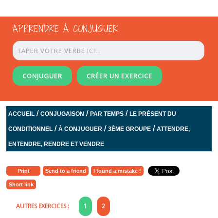
APPRENDRE À CONJUGUER
CONJUGUER
CRÉER UN EXERCICE
/
/
/
ACCUEIL
CONJUGAISON
PAR TEMPS
LE PRÉSENT DU
/
/
/
CONDITIONNEL
À CONJUGUER
3ÈME GROUPE
ATTENDRE,
ENTENDRE, RENDRE ET VENDRE
Print
Send to a friend
I found a mistake !
Short link
AUTRES EXERCICES :
1
2