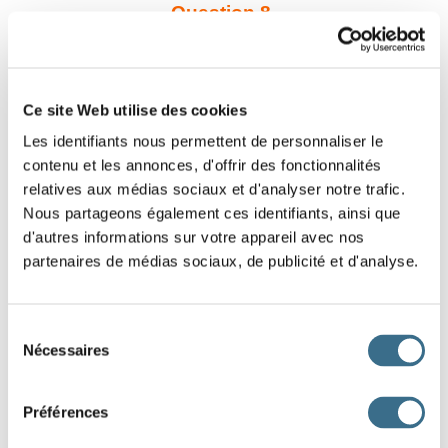
Question 8.
attendre - Conditionnel Présent
il
Question 9.
Ce site Web utilise des cookies
rendre - Conditionnel Présent
Les identifiants nous permettent de personnaliser le
tu
contenu et les annonces, d'offrir des fonctionnalités
relatives aux médias sociaux et d'analyser notre trafic.
Question 10.
Nous partageons également ces identifiants, ainsi que
rendre - Conditionnel Présent
d'autres informations sur votre appareil avec nos
je
partenaires de médias sociaux, de publicité et d'analyse.
Question 11.
Sélection
entendre - Conditionnel Présent
Nécessaires
du
nous
consentement
Question 12.
Préférences
vendre - Conditionnel Présent