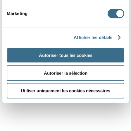
Question 8.
perdre - Indicatif Imparfait
Marketing
ils
perd
Question 9.
Afficher les détails
rompre - Indicatif Imparfait
il
romp
Autoriser tous les cookies
Question 10.
tordre - Indicatif Imparfait
Autoriser la sélection
vous
tord
Utiliser uniquement les cookies nécessaires
DONE!