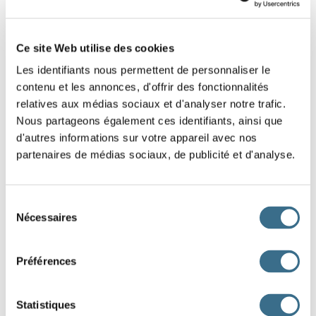
je
mord
Question 4.
Ce site Web utilise des cookies
rompre - Indicatif Imparfait
Les identifiants nous permettent de personnaliser le
ils
romp
contenu et les annonces, d'offrir des fonctionnalités
relatives aux médias sociaux et d'analyser notre trafic.
Question 5.
Nous partageons également ces identifiants, ainsi que
tordre - Indicatif Imparfait
d'autres informations sur votre appareil avec nos
nous
tord
partenaires de médias sociaux, de publicité et d'analyse.
Question 6.
Sélection
tordre - Indicatif Imparfait
Nécessaires
du
ils
tord
consentement
Question 7.
Préférences
perdre - Indicatif Imparfait
il
perd
Statistiques