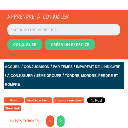
APPRENDRE À CONJUGUER
CONJUGUER
CRÉER UN EXERCICE
/
/
/
ACCUEIL
CONJUGAISON
PAR TEMPS
IMPARFAIT DE L'INDICATIF
/
/
/
À CONJUGUER
3ÈME GROUPE
TORDRE, MORDRE, PERDRE ET
ROMPRE
Print
Send to a friend
I found a mistake !
Short link
AUTRES EXERCICES :
1
2