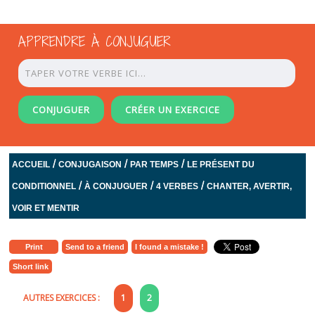
APPRENDRE À CONJUGUER
CONJUGUER
CRÉER UN EXERCICE
/
/
/
ACCUEIL
CONJUGAISON
PAR TEMPS
LE PRÉSENT DU
/
/
/
CONDITIONNEL
À CONJUGUER
4 VERBES
CHANTER, AVERTIR,
VOIR ET MENTIR
Print
Send to a friend
I found a mistake !
Short link
AUTRES EXERCICES :
1
2