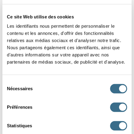
Question 4.
Ce site Web utilise des cookies
voir - Conditionnel Présent
Les identifiants nous permettent de personnaliser le
je
v
contenu et les annonces, d'offrir des fonctionnalités
relatives aux médias sociaux et d'analyser notre trafic.
Question 5.
Nous partageons également ces identifiants, ainsi que
mentir - Conditionnel Présent
d'autres informations sur votre appareil avec nos
ils
men
partenaires de médias sociaux, de publicité et d'analyse.
Question 6.
mentir - Conditionnel Présent
Sélection
tu
men
Nécessaires
du
consentement
Question 7.
Préférences
chanter - Conditionnel Présent
je
chant
Statistiques
Question 8.