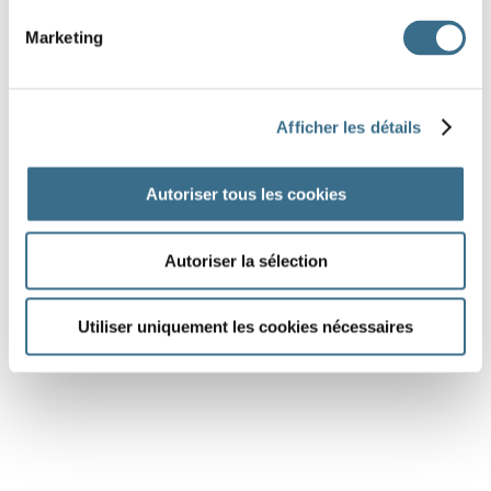
chanter - Conditionnel Présent
Marketing
il
chant
Question 9.
mentir - Conditionnel Présent
Afficher les détails
il
men
Autoriser tous les cookies
Question 10.
chanter - Conditionnel Présent
tu
chant
Autoriser la sélection
Utiliser uniquement les cookies nécessaires
DONE!