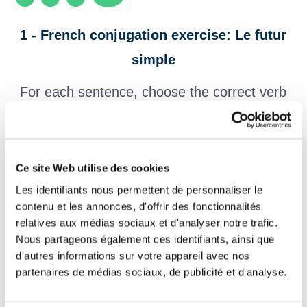
1 - French conjugation exercise: Le futur
simple
For each sentence, choose the correct verb
ending.
The simple future is used to talk about a future action. Endings in
the futur simple tense are:
ai, as, a, ons, ez, ont
. Example: the
french verb
chanter
: je chanter
ai
, tu chanter
as
, il chanter
a
, nous
Ce site Web utilise des cookies
chanter
ons
, vous chanter
ez
, ils chanter
ont
. Example: the french
Les identifiants nous permettent de personnaliser le
verb
prendre
: je prendr
ai
, tu prendr
as
, il prendr
a
, nous
prendr
ons
, vous prendr
ez
, ils prendr
ont
contenu et les annonces, d'offrir des fonctionnalités
relatives aux médias sociaux et d'analyser notre trafic.
Cette semaine nous ser
quatre personnes à tenir
Nous partageons également ces identifiants, ainsi que
d'autres informations sur votre appareil avec nos
le bar.
partenaires de médias sociaux, de publicité et d'analyse.
Pour le repas tu placer
Marc à côté de Françoise.