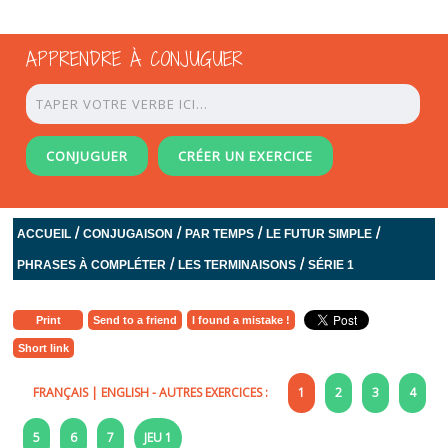
APPRENDRE À CONJUGUER
CONJUGUER
CRÉER UN EXERCICE
/
/
/
/
ACCUEIL
CONJUGAISON
PAR TEMPS
LE FUTUR SIMPLE
/
/
PHRASES À COMPLÉTER
LES TERMINAISONS
SÉRIE 1
Print
Send to a friend
I found a mistake !
Short link
FRANÇAIS
|
ENGLISH
- AUTRES EXERCICES :
1
2
3
4
5
6
7
JEU 1