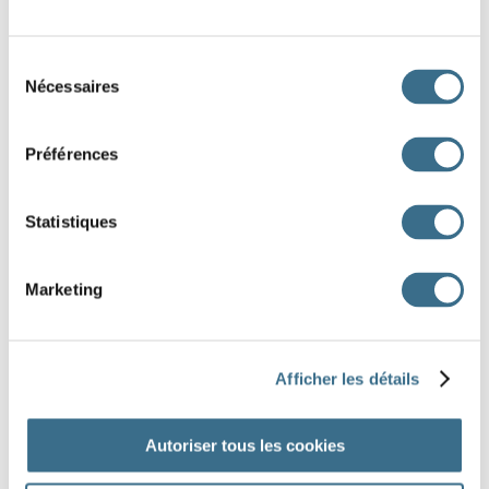
- Pas du tout ! La maison
(grandir)
sous mes yeux. Même ma mère
Sélection
(prendre)
part aux travaux. Tous les weekends, ses repas
Nécessaires
du
consentement
nous
(nourrir)
.
- Vous
(faire)
la fête quand la maison
Préférences
fut terminée ?
Statistiques
- Bien sûr ! Tous
(venir)
manger sur la
terrasse ensoleillée, nous
(faire)
griller
Marketing
la viande sur un barbecue improvisé avec des briques.
Afficher les détails
DONE!
Autoriser tous les cookies