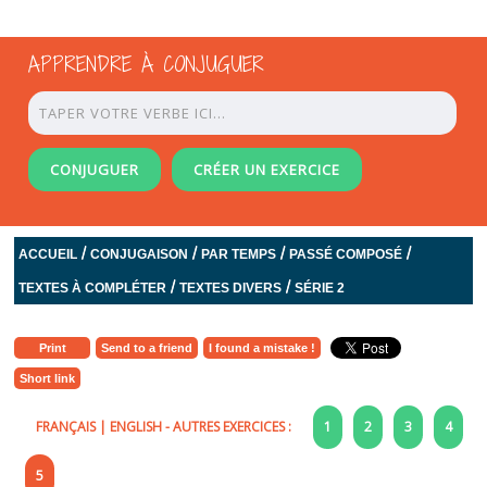
APPRENDRE À CONJUGUER
CONJUGUER
CRÉER UN EXERCICE
/
/
/
/
ACCUEIL
CONJUGAISON
PAR TEMPS
PASSÉ COMPOSÉ
/
/
TEXTES À COMPLÉTER
TEXTES DIVERS
SÉRIE 2
Print
Send to a friend
I found a mistake !
Short link
FRANÇAIS
|
ENGLISH
- AUTRES EXERCICES :
1
2
3
4
5