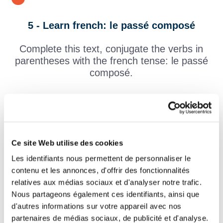
5 - Learn french: le passé composé
Complete this text, conjugate the verbs in
parentheses with the french tense: le passé
composé.
J'
(pousser)
souvent la brouette avec
mes copines. Mon frère qui est maçon
(guider)
toute l'équipe pour que la maison ne soit pas de
Ce site Web utilise des cookies
guingois. Mon père et mon grand-père
Les identifiants nous permettent de personnaliser le
(fabriquer)
les portes que nous avons d'abord choisies sur
contenu et les annonces, d'offrir des fonctionnalités
un catalogue.
relatives aux médias sociaux et d'analyser notre trafic.
Nous partageons également ces identifiants, ainsi que
- Tu
(avoir)
envie d'abandonner, je
d'autres informations sur votre appareil avec nos
suppose, quelquefois ?
partenaires de médias sociaux, de publicité et d'analyse.