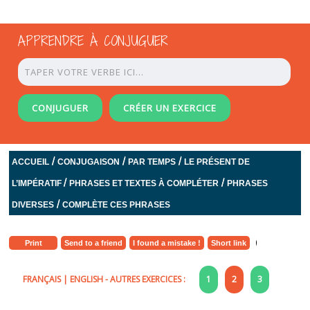
APPRENDRE À CONJUGUER
CONJUGUER
CRÉER UN EXERCICE
/
/
/
ACCUEIL
CONJUGAISON
PAR TEMPS
LE PRÉSENT DE
/
/
L’IMPÉRATIF
PHRASES ET TEXTES À COMPLÉTER
PHRASES
/
DIVERSES
COMPLÈTE CES PHRASES
Print
Send to a friend
I found a mistake !
Short link
FRANÇAIS
|
ENGLISH
- AUTRES EXERCICES :
1
2
3