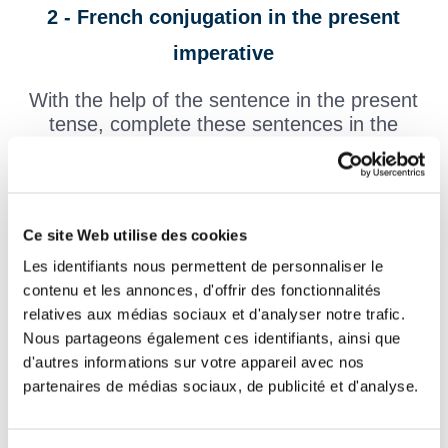
2 - French conjugation in the present
imperative
With the help of the sentence in the present
tense, complete these sentences in the
present imperative !
Be careful: Remember to capitalize at the beginning of the
sentence.
Ce site Web utilise des cookies
Tu appelles ton chien.
Appelle
ton chien !
Les identifiants nous permettent de personnaliser le
à pieds !
Tu pars à pieds.
contenu et les annonces, d'offrir des fonctionnalités
Nous sautons dans la
dans la rivière !
relatives aux médias sociaux et d'analyser notre trafic.
rivière.
Nous partageons également ces identifiants, ainsi que
votre bras !
Vous agitez votre bras
d'autres informations sur votre appareil avec nos
la couche de
Tu changes la couche de
partenaires de médias sociaux, de publicité et d'analyse.
Maël
Maël !
Vous corrigez vos
vos exercices !
exercices.