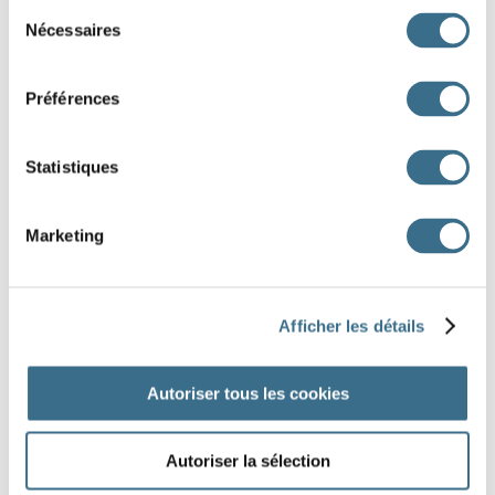
Sélection
-toi !
Tu te mouches.
Nécessaires
du
une berceuse !
Tu chantes une berceuse.
consentement
Vous rangez vos
vos vêtements !
Préférences
vêtements.
le tapis !
Nous frottons le tapis.
aux courriers !
Tu réponds aux courriers
Statistiques
Marketing
DONE!
Afficher les détails
Autoriser tous les cookies
Autoriser la sélection