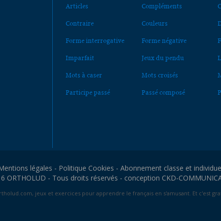
Articles
Compléments
C
Contraire
Couleurs
D
Forme interrogative
Forme négative
F
Imparfait
Jeux du pendu
L
Mots à caser
Mots croisés
M
Participe passé
Passé composé
P
Mentions légales
-
Politique Cookies
-
Abonnement classe et individue
6 ORTHOLUD - Tous droits réservés - conception
CKD-COMMUNIC
tholud.com, jeux et exercices pour apprendre le français en s'amusant. Et c'est grat