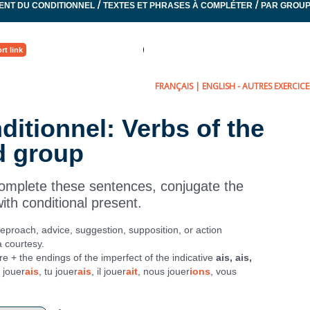
/
/
ENT DU CONDITIONNEL
TEXTES ET PHRASES À COMPLÉTER
PAR GROU
rt link
FRANÇAIS
|
ENGLISH
- AUTRES EXERCICES
ditionnel: Verbs of the
d group
omplete these sentences, conjugate the
ith conditional present.
eproach, advice, suggestion, supposition, or action
a courtesy.
ture + the endings of the imperfect of the indicative
ais, ais,
 jouer
ais
, tu jouer
ais
, il jouer
ait
, nous jouer
ions
, vous