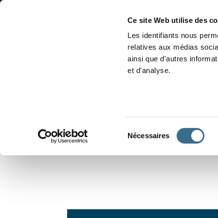
Accueil
Conjugaison
Ce site Web utilise des c
Les identifiants nous perme
relatives aux médias socia
ainsi que d'autres informa
et d'analyse.
APPRENDRE À CONJUGUER
Sélection
Nécessaires
du
consentement