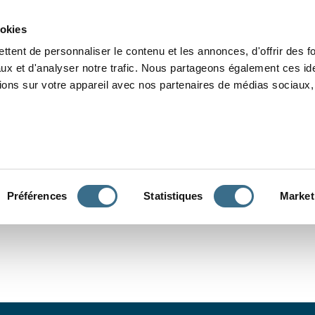
Grammaire
Orthographe
Dictée
Lecture
Vocabulaire
Divers
Par
ookies
ttent de personnaliser le contenu et les annonces, d'offrir des f
ux et d'analyser notre trafic. Nous partageons également ces ide
tions sur votre appareil avec nos partenaires de médias sociaux, 
CONJUGUER
Préférences
Statistiques
Market