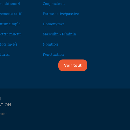
onditionnel
Conjonctions
émonstratif
Forme active/passive
utur simple
Homonymes
ettre muette
Masculin - Féminin
ots mêlés
Nombres
luriel
Ponctuation
Voir tout
l
ATION
uit !