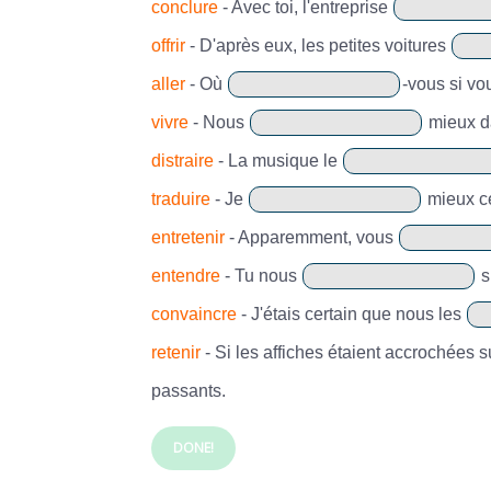
conclure
- Avec toi, l'entreprise
offrir
- D'après eux, les petites voitures
aller
- Où
-vous si vo
vivre
- Nous
mieux d
distraire
- La musique le
traduire
- Je
mieux ce
entretenir
- Apparemment, vous
entendre
- Tu nous
s
convaincre
- J'étais certain que nous les
retenir
- Si les affiches étaient accrochées s
passants.
DONE!