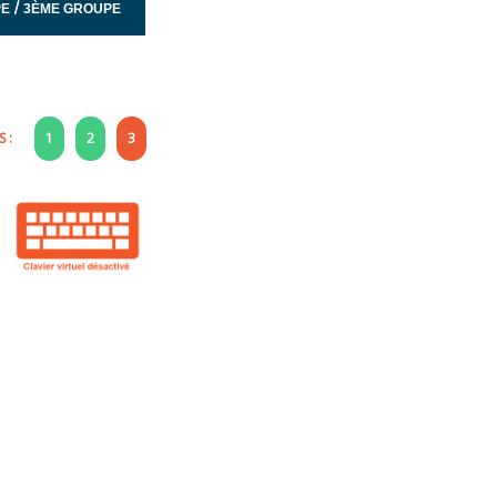
/
PE
3ÈME GROUPE
 :
1
2
3