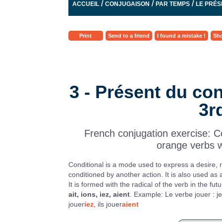
/
/
/
ACCUEIL
CONJUGAISON
PAR TEMPS
LE PRÉS
Print
Send to a friend
I found a mistake !
Sho
3 - Présent du con
3r
French conjugation exercise: C
orange verbs w
Conditional is a mode used to express a desire, r
conditioned by another action. It is also used as 
It is formed with the radical of the verb in the fu
ait, ions, iez, aient
. Example: Le verbe jouer : je
jouer
iez
, ils jouer
aient