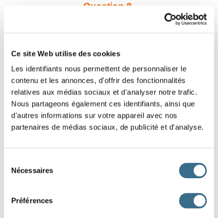
Question 8.
trouver - Conditionnel Présent
je
Question 9.
Ce site Web utilise des cookies
donner - Conditionnel Présent
Les identifiants nous permettent de personnaliser le
il
contenu et les annonces, d'offrir des fonctionnalités
relatives aux médias sociaux et d'analyser notre trafic.
Question 10.
Nous partageons également ces identifiants, ainsi que
parler - Conditionnel Présent
d'autres informations sur votre appareil avec nos
ils
partenaires de médias sociaux, de publicité et d'analyse.
Question 11.
Sélection
trouver - Conditionnel Présent
Nécessaires
du
nous
consentement
Question 12.
Préférences
laver - Conditionnel Présent