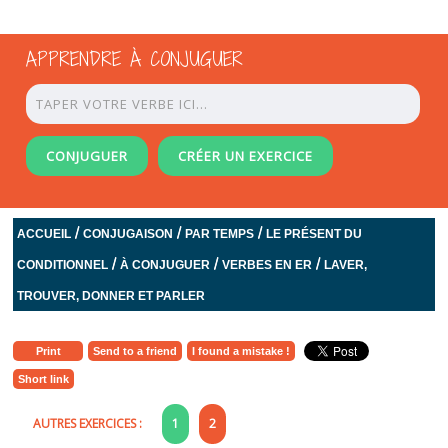
APPRENDRE À CONJUGUER
CONJUGUER
CRÉER UN EXERCICE
/
/
/
ACCUEIL
CONJUGAISON
PAR TEMPS
LE PRÉSENT DU
/
/
/
CONDITIONNEL
À CONJUGUER
VERBES EN ER
LAVER,
TROUVER, DONNER ET PARLER
Print
Send to a friend
I found a mistake !
Short link
AUTRES EXERCICES :
1
2