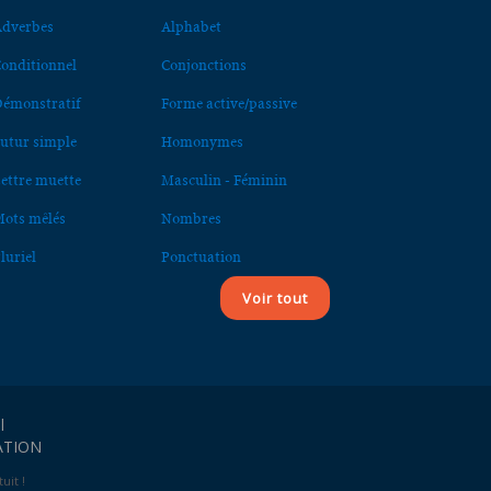
dverbes
Alphabet
onditionnel
Conjonctions
émonstratif
Forme active/passive
utur simple
Homonymes
ettre muette
Masculin - Féminin
ots mêlés
Nombres
luriel
Ponctuation
Voir tout
l
ATION
uit !