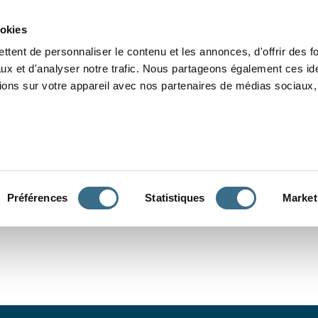
Grammaire
Orthographe
Dictée
Lecture
Vocabulaire
Divers
Par
ookies
ttent de personnaliser le contenu et les annonces, d'offrir des f
ux et d'analyser notre trafic. Nous partageons également ces ide
tions sur votre appareil avec nos partenaires de médias sociaux, 
CONJUGUER
Préférences
Statistiques
Market