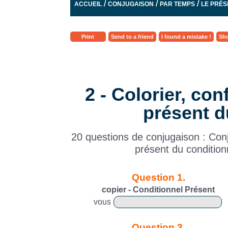
/
/
/
ACCUEIL
CONJUGAISON
PAR TEMPS
LE PRÉS
CRIER
Print
Send to a friend
I found a mistake !
Sho
2 - Colorier, conf
présent d
20 questions de conjugaison : Con
présent du conditio
Question 1.
copier - Conditionnel Présent
vous
Question 3.