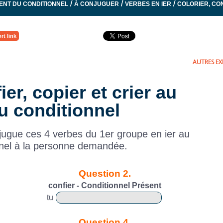
/
/
/
ENT DU CONDITIONNEL
À CONJUGUER
VERBES EN IER
COLORIER, CON
rt link
AUTRES EXE
ier, copier et crier au
u conditionnel
jugue ces 4 verbes du 1er groupe en ier au
nnel à la personne demandée.
Question 2.
confier - Conditionnel Présent
tu
Question 4.