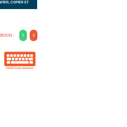
FIER, COPIER ET
RCICES :
1
2