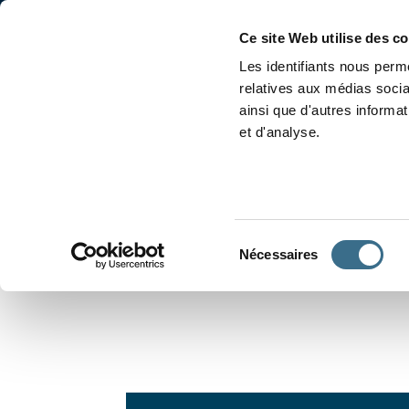
Accueil
Conjugaison
Ce site Web utilise des c
Les identifiants nous perme
relatives aux médias socia
ainsi que d'autres informa
et d'analyse.
APPRENDRE À CONJUGUER
Sélection
Nécessaires
du
consentement