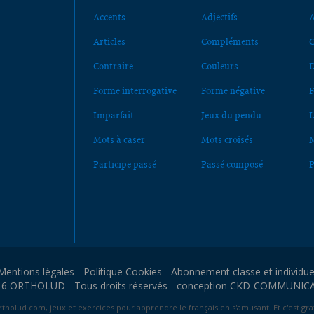
Accents
Adjectifs
A
Articles
Compléments
C
Contraire
Couleurs
D
Forme interrogative
Forme négative
F
Imparfait
Jeux du pendu
L
Mots à caser
Mots croisés
M
Participe passé
Passé composé
P
Mentions légales
-
Politique Cookies
-
Abonnement classe et individue
6 ORTHOLUD - Tous droits réservés - conception
CKD-COMMUNIC
tholud.com, jeux et exercices pour apprendre le français en s'amusant. Et c'est grat