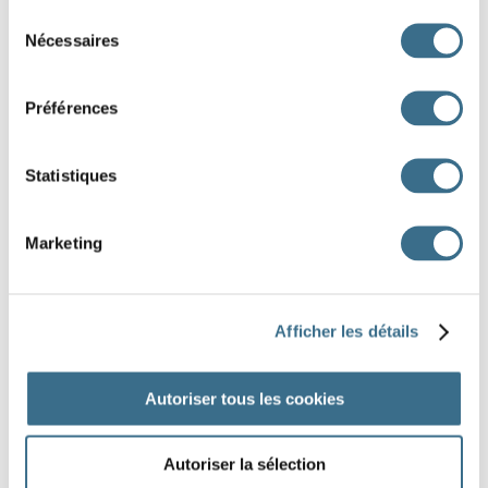
Sélection
dessous.
Nécessaires
du
ouvrage contiendra de superbes images.
consentement
Mets
chapeau sur ta tête.
Préférences
De quelle origine est
accent ?
À qui est
drôle d'animal ?
Statistiques
animal farfelu est mon chat.
Marketing
DONE!
Afficher les détails
Autoriser tous les cookies
Autoriser la sélection