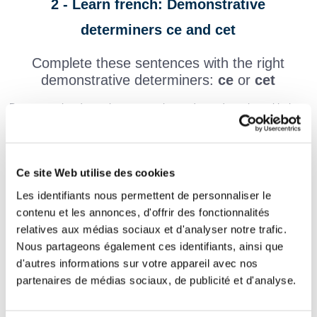
2 - Learn french: Demonstrative
determiners ce and cet
Complete these sentences with the right
demonstrative determiners:
ce
or
cet
Demonstrative determiners agree in gender and number with the
nouns they accompany.
We use
ce
and
cet
with masculine nouns.
Cet
is used when the masculine nouns begins not a vowel (
cet
arbre) or a mute h (
cet
horloger). This is to make pronunciation
Ce site Web utilise des cookies
easier!
(Don't forget the capital letter at the beginning of the sentence).
Les identifiants nous permettent de personnaliser le
contenu et les annonces, d'offrir des fonctionnalités
poulet est trop cuit.
relatives aux médias sociaux et d'analyser notre trafic.
L'oiseau vert s'est posé dans
arbre.
Nous partageons également ces identifiants, ainsi que
d'autres informations sur votre appareil avec nos
Je vais habiter dans
appartement.
partenaires de médias sociaux, de publicité et d'analyse.
Passe-moi
livre !
Les résultats de
examen sont présentés ci-