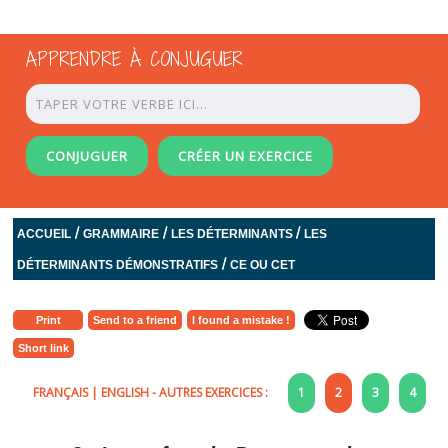
APPRENDRE À CONJUGUER
CONJUGUER
CRÉER UN EXERCICE
/
/
/
ACCUEIL
GRAMMAIRE
LES DÉTERMINANTS
LES
/
DÉTERMINANTS DÉMONSTRATIFS
CE OU CET
Print
Send to a friend
I found a mistake !
Short link
FRANÇAIS
|
ENGLISH
- AUTRES EXERCICES :
1
2
3
4