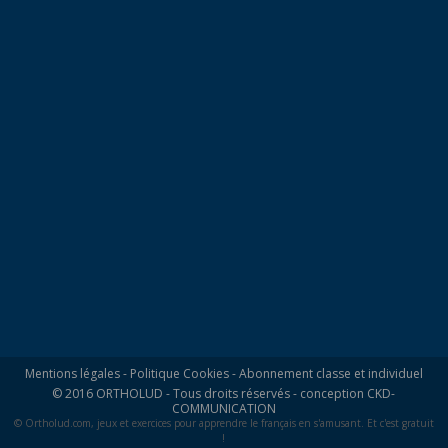
Mentions légales
-
Politique Cookies
-
Abonnement classe et individuel
© 2016 ORTHOLUD - Tous droits réservés - conception
CKD-
COMMUNICATION
© Ortholud.com, jeux et exercices pour apprendre le français en s'amusant. Et c'est gratuit
!