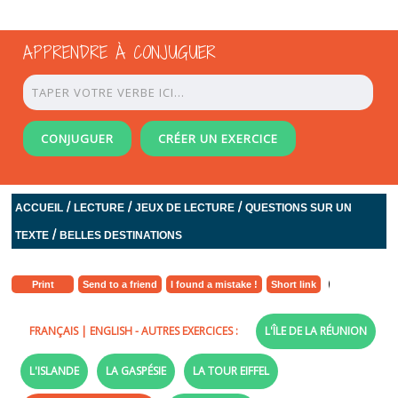
APPRENDRE À CONJUGUER
CONJUGUER
CRÉER UN EXERCICE
/
/
/
ACCUEIL
LECTURE
JEUX DE LECTURE
QUESTIONS SUR UN
/
TEXTE
BELLES DESTINATIONS
Print
Send to a friend
I found a mistake !
Short link
FRANÇAIS
|
ENGLISH
- AUTRES EXERCICES :
L'ÎLE DE LA RÉUNION
L'ISLANDE
LA GASPÉSIE
LA TOUR EIFFEL