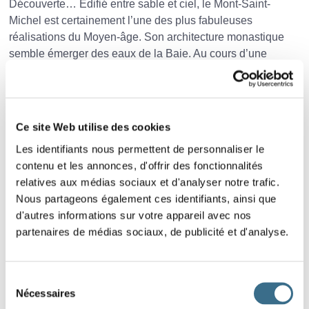
Découverte… Edifié entre sable et ciel, le Mont-Saint-
Michel est certainement l’une des plus fabuleuses
réalisations du Moyen-âge. Son architecture monastique
semble émerger des eaux de la Baie. Au cours d’une
promenade au cœur de la cité médiévale, outre les ruelles
et ses boutiques, ce qui séduit c’est l'Abbaye du Mont-
Saint-Michel, un haut lieu de pèlerinage.
Il faut prendre le temps d’admirer la baie, de flâner sur les
Ce site Web utilise des cookies
remparts et pour les plus gourmands de déguster la
Les identifiants nous permettent de personnaliser le
fameuse omelette de La Mère Poulard, cuite au feu de bois
contenu et les annonces, d'offrir des fonctionnalités
dans la grande cheminée ou encore l'agneau de pré-salé.
relatives aux médias sociaux et d'analyser notre trafic.
Le rétablissement du caractère maritime du Mont-Saint-
Nous partageons également ces identifiants, ainsi que
Michel a débuté en 1995 par des études puis en 2005 par
d'autres informations sur votre appareil avec nos
des travaux et notamment d’un barrage pas tout à fait
partenaires de médias sociaux, de publicité et d'analyse.
comme les autres. Le principe réside dans le fait qu’avec
les forces conjuguées de la mer, du Couesnon et du
nouveau barrage, les sédiments sont chassés au large.
Sélection
Toutefois plusieurs années seront nécessaires pour
Nécessaires
du
déblayer les millions de mètres cube de sédiments