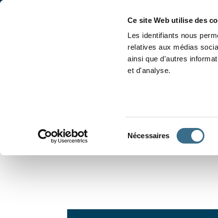
Accueil
Conjugaison
Ce site Web utilise des c
Les identifiants nous perme
relatives aux médias socia
ainsi que d'autres informa
et d'analyse.
APPRENDRE À CONJUGUER
Sélection
Nécessaires
du
consentement