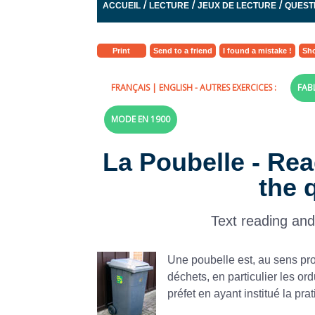
/
/
/
ACCUEIL
LECTURE
JEUX DE LECTURE
QUEST
Print
Send to a friend
I found a mistake !
Sho
FRANÇAIS
|
ENGLISH
- AUTRES EXERCICES :
FAB
MODE EN 1900
La Poubelle - Rea
the 
Text reading an
Une poubelle est, au sens pro
déchets, en particulier les o
préfet en ayant institué la prat