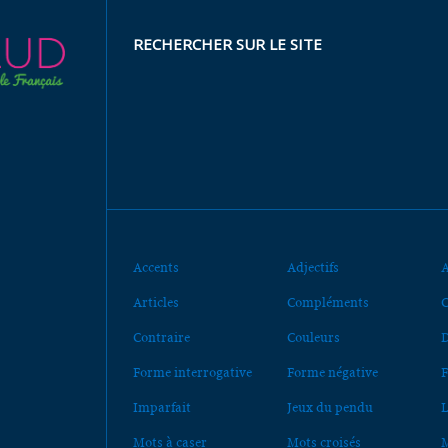
RECHERCHER SUR LE SITE
Accents
Adjectifs
A
Articles
Compléments
C
Contraire
Couleurs
D
Forme interrogative
Forme négative
F
Imparfait
Jeux du pendu
L
Mots à caser
Mots croisés
M