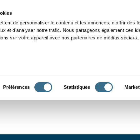
Grammaire
Orthographe
Dictée
Lecture
Vocabulaire
Divers
Par
ookies
ttent de personnaliser le contenu et les annonces, d'offrir des f
ux et d'analyser notre trafic. Nous partageons également ces ide
tions sur votre appareil avec nos partenaires de médias sociaux, 
CONJUGUER
Préférences
Statistiques
Market