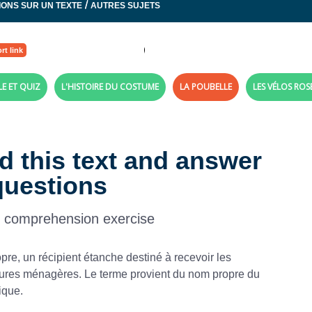
/
IONS SUR UN TEXTE
AUTRES SUJETS
rt link
LE ET QUIZ
L'HISTOIRE DU COSTUME
LA POUBELLE
LES VÉLOS ROS
d this text and answer
questions
d comprehension exercise
pre, un récipient étanche destiné à recevoir les
rdures ménagères. Le terme provient du nom propre du
ique.