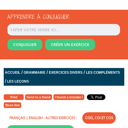
APPRENDRE À CONJUGUER
CONJUGUER
CRÉER UN EXERCICE
/
/
/
ACCUEIL
GRAMMAIRE
EXERCICES DIVERS
LES COMPLÉMENTS
/
LES LEÇONS
Print
Send to a friend
I found a mistake !
Short link
FRANÇAIS
|
ENGLISH
- AUTRES EXERCICES :
COD, COI ET COS