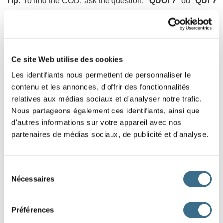
Tip:
To find the COD, ask the question: "
QUOI ?
" ou "
QUI ?
("WHAT?" or "WHO?")
Tu manges
une pomme
. (You eat
WHAT?
Answer: an
apple, the Cod is une pomme)
Ce site Web utilise des cookies
Nous attendons
nos invités
. (We are waiting
WHO?
Les identifiants nous permettent de personnaliser le
Answers: our guests, the Cod is: nos invités)
contenu et les annonces, d'offrir des fonctionnalités
relatives aux médias sociaux et d'analyser notre trafic.
- Le complément d'objet indirect ou C.O.I.
Nous partageons également ces identifiants, ainsi que
(indirect objet)
d'autres informations sur votre appareil avec nos
partenaires de médias sociaux, de publicité et d'analyse.
It designates the object of the action, is preceded by the
preposition (
à, de, ...
) that separates it from the verb.
Sélection
Nécessaires
Example:
L'enfant joue à chat-perché
du
consentement
He answers the questions: "
À QUI ?
", "
À QUOI ?
", "
De QUI
Préférences
?
" or "
DE QUOI ?
"