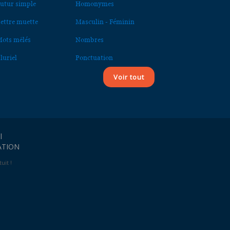
utur simple
Homonymes
ettre muette
Masculin - Féminin
ots mêlés
Nombres
luriel
Ponctuation
Voir tout
l
ATION
uit !