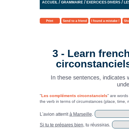
/
/
/
ACCUEIL
GRAMMAIRE
EXERCICES DIVERS
LE
Print
Send to a friend
I found a mistake !
Sho
3 - Learn fren
circonstanciel
In these sentences, indicates 
unde
"
Les compléments circonstanciels
" are words
the verb in terms of circumstances (place, time, 
L'avion atterrit
à Marseille
.
Si tu te prépares bien
, tu réussiras.