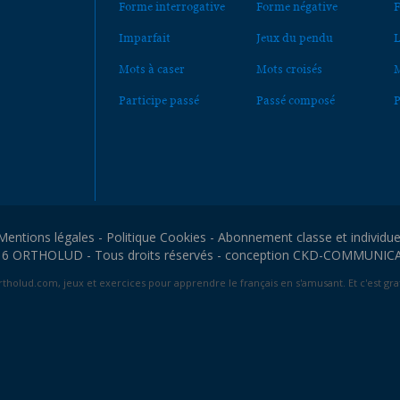
Forme interrogative
Forme négative
F
Imparfait
Jeux du pendu
L
Mots à caser
Mots croisés
M
Participe passé
Passé composé
P
Mentions légales
-
Politique Cookies
-
Abonnement classe et individue
6 ORTHOLUD - Tous droits réservés - conception
CKD-COMMUNIC
tholud.com, jeux et exercices pour apprendre le français en s'amusant. Et c'est grat