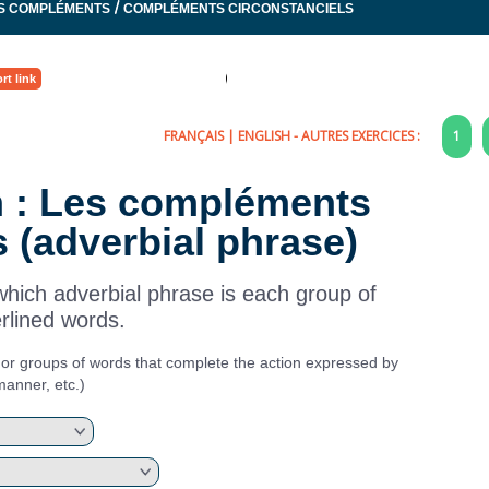
/
S COMPLÉMENTS
COMPLÉMENTS CIRCONSTANCIELS
rt link
FRANÇAIS
|
ENGLISH
- AUTRES EXERCICES :
1
ch : Les compléments
s (adverbial phrase)
which adverbial phrase is each group of
rlined words.
 or groups of words that complete the action expressed by
manner, etc.)