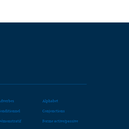
dverbes
Alphabet
onditionnel
Conjonctions
émonstratif
Forme active/passive