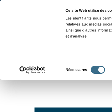
Accueil
Conjugaison
Ce site Web utilise des c
Les identifiants nous perme
relatives aux médias socia
ainsi que d'autres informa
et d'analyse.
APPRENDRE À CONJUGUER
Sélection
Nécessaires
du
consentement