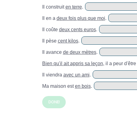
Il construit
en terre
.
Il en a
deux fois plus que moi
.
Il coûte
deux cents euros
.
Il pèse
cent kilos
.
Il avance
de deux mètres
.
Bien qu'il ait appris sa leçon
, il a peur d'êtr
Il viendra
avec un ami
.
Ma maison est
en bois
.
DONE!