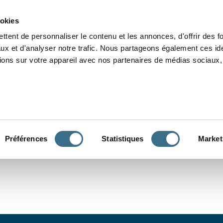
Grammaire
Orthographe
Dictée
Lecture
Vocabulaire
Divers
Par
ookies
ttent de personnaliser le contenu et les annonces, d'offrir des f
ux et d'analyser notre trafic. Nous partageons également ces ide
tions sur votre appareil avec nos partenaires de médias sociaux, 
CONJUGUER
Préférences
Statistiques
Market