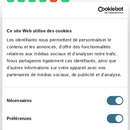
9 - Learn french: the negative sentence. (5/7
words)
Ce site Web utilise des cookies
Put that negative sentence in the right order.
Les identifiants nous permettent de personnaliser le
Slide the words!
contenu et les annonces, d'offrir des fonctionnalités
relatives aux médias sociaux et d'analyser notre trafic.
Be careful, the words that have a capital letter are those that start
Nous partageons également ces identifiants, ainsi que
the sentences, look also where is the period, it is it that ends the
d'autres informations sur votre appareil avec nos
sentence.
partenaires de médias sociaux, de publicité et d'analyse.
plus
Nous
les
pas
ne
riches.
Sélection
Nécessaires
du
sommes
consentement
DONE!
Préférences