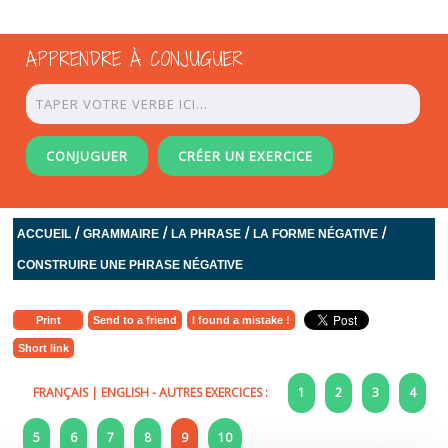
APPRENDRE À CONJUGUER
CONJUGUER
CRÉER UN EXERCICE
/
/
/
/
ACCUEIL
GRAMMAIRE
LA PHRASE
LA FORME NÉGATIVE
CONSTRUIRE UNE PHRASE NÉGATIVE
Print
Send to a friend
I found a mistake !
Short link
FRANÇAIS
|
ENGLISH
- AUTRES EXERCICES :
1
2
3
4
5
6
7
8
9
10