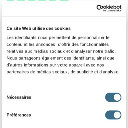
4 - Learn french: the negative sentence.
Put that negative sentence in the right order.
Ce site Web utilise des cookies
Slide the words!
Les identifiants nous permettent de personnaliser le
contenu et les annonces, d'offrir des fonctionnalités
Be careful, the words that have a capital letter are those that start
relatives aux médias sociaux et d'analyser notre trafic.
the sentences, look also where is the period, it is it that ends the
sentence.
Nous partageons également ces identifiants, ainsi que
d'autres informations sur votre appareil avec nos
partenaires de médias sociaux, de publicité et d'analyse.
l'
de
orthographe
pas
vérifié
texte.
Vous
votre
avez
n'
Sélection
Nécessaires
du
consentement
DONE!
Préférences