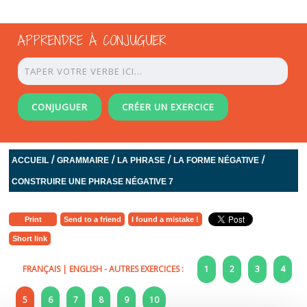
APPRENDRE À CONJUGUER
CONJUGUER
CRÉER UN EXERCICE
/
/
/
/
ACCUEIL
GRAMMAIRE
LA PHRASE
LA FORME NÉGATIVE
CONSTRUIRE UNE PHRASE NÉGATIVE 7
Print
Send to a friend
I found a mistake !
Short link
FRANÇAIS
|
ENGLISH
- AUTRES EXERCICES :
1
2
3
4
5
6
7
8
9
10