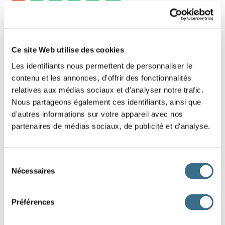
5 - Learn french: the negative sentence.
Put that negative sentence in the right order.
Ce site Web utilise des cookies
Slide the words!
Les identifiants nous permettent de personnaliser le
contenu et les annonces, d'offrir des fonctionnalités
Be careful, the words that have a capital letter are those that start
relatives aux médias sociaux et d'analyser notre trafic.
the sentences, look also where is the period, it is it that ends the
sentence.
Nous partageons également ces identifiants, ainsi que
d'autres informations sur votre appareil avec nos
partenaires de médias sociaux, de publicité et d'analyse.
plus.
démarre
voiture
Ma
ne
DONE!
Sélection
Nécessaires
du
consentement
Préférences