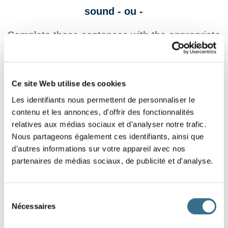
sound - ou -
Complete these sentences with the appropriate
word. (Each word has only one place)
La
cherche de la nourriture dans la ferme.
Ce site Web utilise des cookies
Les identifiants nous permettent de personnaliser le
La
s'est abattue sur un arbre dans la plaine.
contenu et les annonces, d'offrir des fonctionnalités
relatives aux médias sociaux et d'analyser notre trafic.
Mon pharmacien a toujours une
blanche.
Nous partageons également ces identifiants, ainsi que
La
rentre fatiguée de sa patrouille.
d'autres informations sur votre appareil avec nos
partenaires de médias sociaux, de publicité et d'analyse.
Pour faire mon lacet, je commence par faire une
.
Sélection
Nécessaires
du
Maman pose le chocolat en
sur la table.
consentement