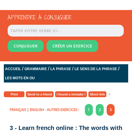
APPRENDRE À CONJUGUER
CONJUGUER
CRÉER UN EXERCICE
/
/
/
/
ACCUEIL
GRAMMAIRE
LA PHRASE
LE SENS DE LA PHRASE
LES MOTS EN OU
Print
Send to a friend
I found a mistake !
Short link
FRANÇAIS
|
ENGLISH
- AUTRES EXERCICES :
1
2
3
3 - Learn french online : The words with