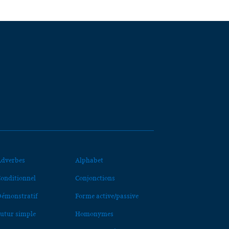
dverbes
Alphabet
onditionnel
Conjonctions
émonstratif
Forme active/passive
utur simple
Homonymes