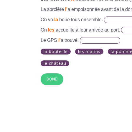
La sorcière
l'
a empoisonnée avant de la do
On va
la
boire tous ensemble.
On
les
accueille à leur arrivée au port.
Le GPS
l'
a trouvé.
la bouteille
les marins
la pomm
le château
DONE!