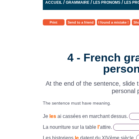
/
/
/
ACCUEIL
GRAMMAIRE
LES PRONOMS
LES PR
Print
Send to a friend
I found a mistake !
Sho
4 - French g
person
At the end of the sentence, slide
personal 
The sentence must have meaning.
Je
les
ai cassées en marchant dessus.
La nourriture sur la table
l'
attire.
Les historiens
le
datent du XIVème siècle.