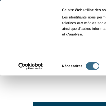
Accueil
Conjugaison
Ce site Web utilise des c
Les identifiants nous perme
relatives aux médias socia
ainsi que d'autres informa
et d'analyse.
APPRENDRE À CONJUGUER
Sélection
Nécessaires
du
consentement