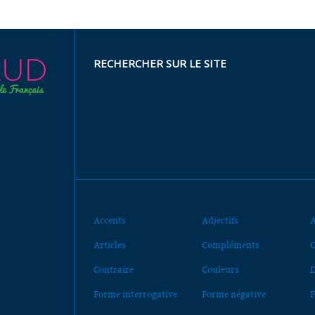
RECHERCHER SUR LE SITE
Accents
Adjectifs
A
Articles
Compléments
C
Contraire
Couleurs
D
Forme interrogative
Forme négative
F