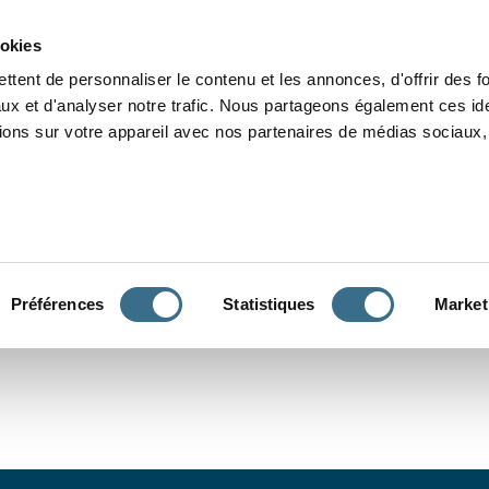
Grammaire
Orthographe
Dictée
Lecture
Vocabulaire
Divers
Par
ookies
ttent de personnaliser le contenu et les annonces, d'offrir des f
ux et d'analyser notre trafic. Nous partageons également ces ide
tions sur votre appareil avec nos partenaires de médias sociaux, 
CONJUGUER
Préférences
Statistiques
Market