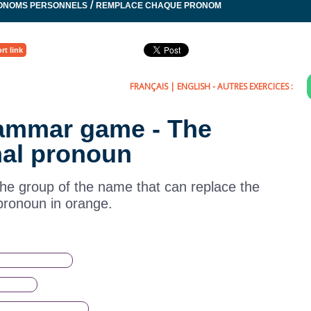
/
ONOMS PERSONNELS
REMPLACE CHAQUE PRONOM
rt link
FRANÇAIS
|
ENGLISH
- AUTRES EXERCICES :
rammar game - The
al pronoun
 the group of the name that can replace the
pronoun in orange.