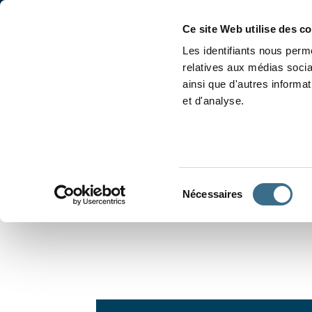
Accueil
Conjugaison
Ce site Web utilise des c
Les identifiants nous perme
relatives aux médias socia
ainsi que d'autres informa
et d'analyse.
APPRENDRE À CONJUGUER
Sélection
Nécessaires
du
consentement