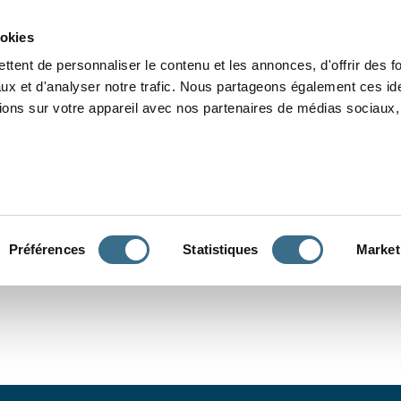
Grammaire
Orthographe
Dictée
Lecture
Vocabulaire
Divers
Par
ookies
ttent de personnaliser le contenu et les annonces, d'offrir des f
ux et d'analyser notre trafic. Nous partageons également ces ide
tions sur votre appareil avec nos partenaires de médias sociaux, 
CONJUGUER
Préférences
Statistiques
Market