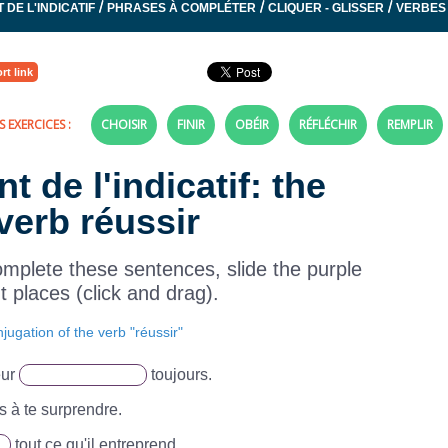
/
/
/
 DE L'INDICATIF
PHRASES À COMPLÉTER
CLIQUER - GLISSER
VERBES
rt link
 EXERCICES :
CHOISIR
FINIR
OBÉIR
RÉFLÉCHIR
REMPLIR
t de l'indicatif: the
verb réussir
omplete these sentences, slide the purple
ht places (click and drag).
jugation of the verb "réussir"
eur
toujours.
s à te surprendre.
tout ce qu'il entreprend.