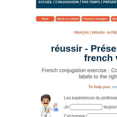
/
/
/
ACCUEIL
CONJUGAISON
PAR TEMPS
PRÉSENT
Print
Send to a friend
I found a mistake !
Sho
FRANÇAIS
|
ENGLISH
- AUTRES
réussir - Présen
french 
French conjugation exercise : C
labels to the rig
To help you:
con
Les expériences du profess
Je
toujour
Cet homme