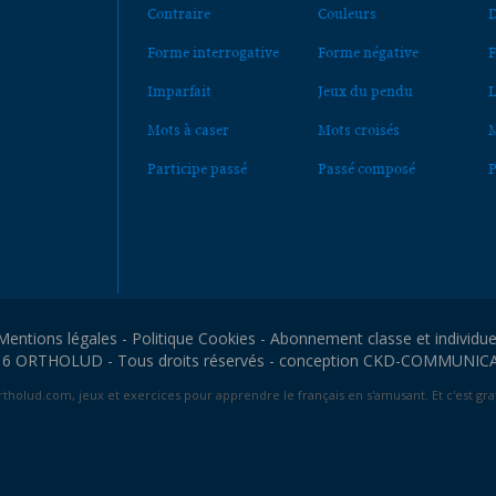
Contraire
Couleurs
D
Forme interrogative
Forme négative
F
Imparfait
Jeux du pendu
L
Mots à caser
Mots croisés
M
Participe passé
Passé composé
P
Mentions légales
-
Politique Cookies
-
Abonnement classe et individue
6 ORTHOLUD - Tous droits réservés - conception
CKD-COMMUNIC
tholud.com, jeux et exercices pour apprendre le français en s'amusant. Et c'est grat