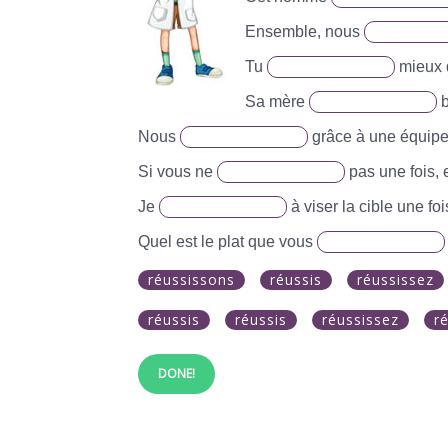
Ensemble, nous
Tu
mieux 
Sa mère
b
Nous
grâce à une équipe
Si vous ne
pas une fois,
Je
à viser la cible une foi
Quel est le plat que vous
réussissons
réussis
réussissez
réussis
réussis
réussissez
r
DONE!