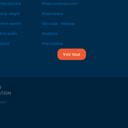
émonstratif
Forme active/passive
utur simple
Homonymes
ettre muette
Masculin - Féminin
ots mêlés
Nombres
luriel
Ponctuation
Voir tout
l
ATION
uit !