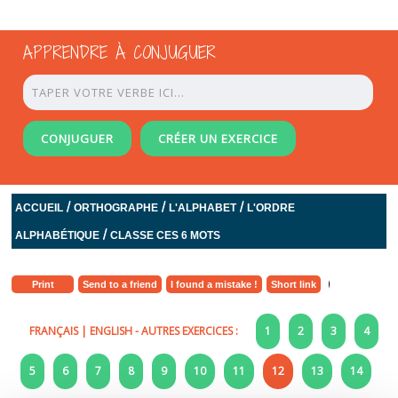
APPRENDRE À CONJUGUER
CONJUGUER
CRÉER UN EXERCICE
/
/
/
ACCUEIL
ORTHOGRAPHE
L'ALPHABET
L'ORDRE
/
ALPHABÉTIQUE
CLASSE CES 6 MOTS
Print
Send to a friend
I found a mistake !
Short link
FRANÇAIS
|
ENGLISH
- AUTRES EXERCICES :
1
2
3
4
5
6
7
8
9
10
11
12
13
14