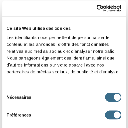
12 - Learn alphabetical order with French
words.
Ce site Web utilise des cookies
Put these words in alphabetical order from left
Les identifiants nous permettent de personnaliser le
to right. (click and drag words)
contenu et les annonces, d'offrir des fonctionnalités
relatives aux médias sociaux et d'analyser notre trafic.
Nous partageons également ces identifiants, ainsi que
carte
moto
caravane
jouet
lunette
koala
d'autres informations sur votre appareil avec nos
partenaires de médias sociaux, de publicité et d'analyse.
DONE!
Sélection
Nécessaires
du
consentement
Préférences