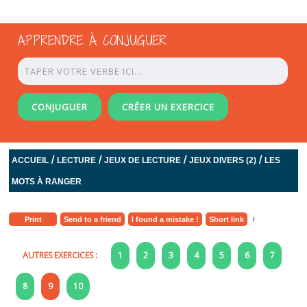
APPRENDRE À CONJUGUER
CONJUGUER
CRÉER UN EXERCICE
/
/
/
/
ACCUEIL
LECTURE
JEUX DE LECTURE
JEUX DIVERS (2)
LES
MOTS À RANGER
Print
Send to a friend
I found a mistake !
Short link
AUTRES EXERCICES :
1
2
3
4
5
6
7
8
9
10