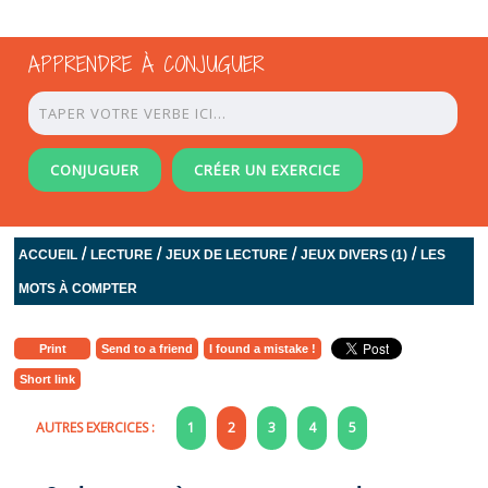
APPRENDRE À CONJUGUER
CONJUGUER
CRÉER UN EXERCICE
/
/
/
/
ACCUEIL
LECTURE
JEUX DE LECTURE
JEUX DIVERS (1)
LES
MOTS À COMPTER
Print
Send to a friend
I found a mistake !
Short link
AUTRES EXERCICES :
1
2
3
4
5