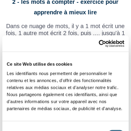
2 - les mots à compter - exercice pour
apprendre à mieux lire
Dans ce nuage de mots, il y a 1 mot écrit une
fois, 1 autre mot écrit 2 fois, puis .... jusqu'à 1
mot écrit 9 fois.
À toi de les trouver et de les écrire dans la
grille sous les mots
Ce site Web utilise des cookies
Écris en lettres majuscules.
Les identifiants nous permettent de personnaliser le
BAGUE
contenu et les annonces, d'offrir des fonctionnalités
BAHUT
BARBE
relatives aux médias sociaux et d'analyser notre trafic.
BEIGE
BATON
BAGNE
BALAI
Nous partageons également ces identifiants, ainsi que
BEIGE
BALAI
BEIGE
BANAL
BATON
BAN
d'autres informations sur votre appareil avec nos
BEIGE
BATON
BACHE
BATON
BANAL
BEIGE
BAG
BARBE
partenaires de médias sociaux, de publicité et d'analyse.
BARBE
BAGUE
BEIGE
BEIGE
BARBE
BALAI
BAH
BAGNE
BEIGE
BALAI
BANAL
BEIGE
BATON
BAT
BAHUT
BARBE
BATON
BANAL
BAHUT
Sélection