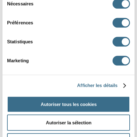
BANAL
BARBE
BATON
Nécessaires
du
BALAI
consentement
Préférences
1 X
2 X
3 X
4 X
5 X
6 X
7 X
8 X
9 X
Statistiques
Marketing
DONE!
Afficher les détails
Autoriser tous les cookies
Autoriser la sélection