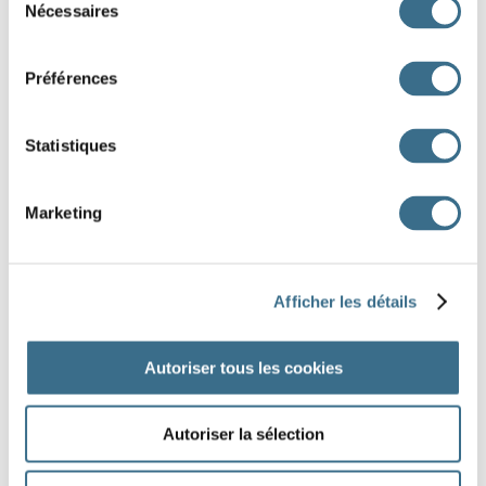
Nécessaires
du
GRAVIER
OUVERT
BILLET
CHAUDE
NATURE
consentement
TEXTE
OBJET
TABLEAU
SIMPLE
PHRASE
Préférences
SOMMET
MARDI
VIOLON
UNIVERS
HAUTEUR
QUATRE
CARTE
DESSUS
VITRINE
Statistiques
Illustration Fotolia - © Genestro
Marketing
DONE!
Afficher les détails
Autoriser tous les cookies
Autoriser la sélection