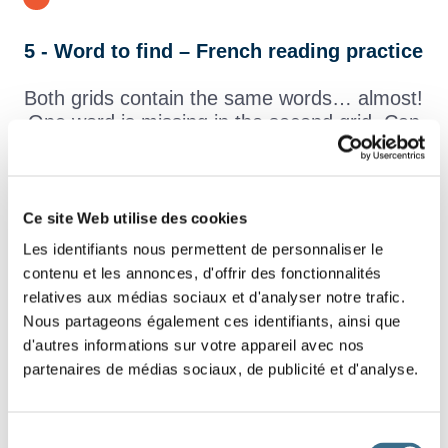
5 - Word to find – French reading practice
Both grids contain the same words… almost!
One word is missing in the second grid. Can
you find it?
Write in capital letters. Click on the words you find in each
grid to remove them.
Ce site Web utilise des cookies
OBJET
CHAUDE
PHRASE
NATURE
TEXTE
Les identifiants nous permettent de personnaliser le
UNIVERS
DESSUS
CARTE
SIMPLE
VIOLON
contenu et les annonces, d'offrir des fonctionnalités
MARDI
HAUTEUR
VITRINE
QUEUE
PROJET
relatives aux médias sociaux et d'analyser notre trafic.
OUTIL
MINISTRE
MAIRE
GRAVIER
QUATRE
Nous partageons également ces identifiants, ainsi que
d'autres informations sur votre appareil avec nos
CAISSE
BILLET
OUVERT
TABLEAU
SOMMET
partenaires de médias sociaux, de publicité et d'analyse.
Sélection
PROJET
QUEUE
MINISTRE
MAIRE
CAISSE