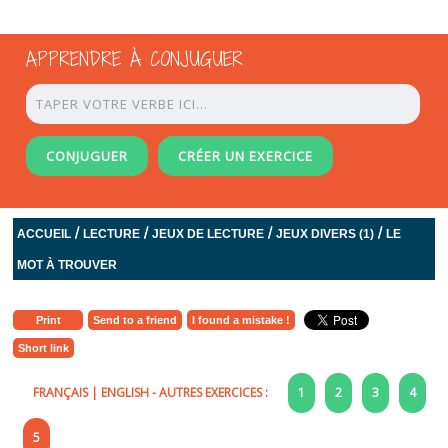
APPRENDRE À CONJUGUER
CONJUGUER
CRÉER UN EXERCICE
/
/
/
/
ACCUEIL
LECTURE
JEUX DE LECTURE
JEUX DIVERS (1)
LE
MOT À TROUVER
Print
Send to a friend
I found a mistake !
Short link
FRANÇAIS
|
ENGLISH
- AUTRES EXERCICES :
1
2
3
4
5