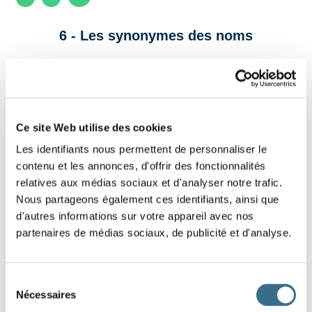
6 - Les synonymes des noms
Glisse les synonymes devant les bons noms.
un air
Ce site Web utilise des cookies
une cité
Les identifiants nous permettent de personnaliser le
contenu et les annonces, d'offrir des fonctionnalités
une devise
relatives aux médias sociaux et d'analyser notre trafic.
Nous partageons également ces identifiants, ainsi que
un logement
d'autres informations sur votre appareil avec nos
partenaires de médias sociaux, de publicité et d'analyse.
un cheval
un repas
Sélection
Nécessaires
du