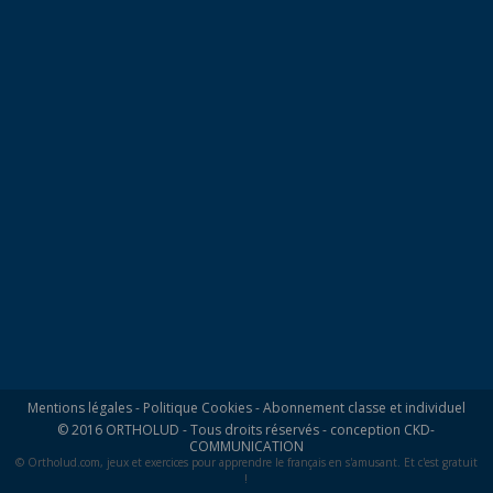
Mentions légales
-
Politique Cookies
-
Abonnement classe et individuel
© 2016 ORTHOLUD - Tous droits réservés - conception
CKD-
COMMUNICATION
© Ortholud.com, jeux et exercices pour apprendre le français en s'amusant. Et c'est gratuit
!