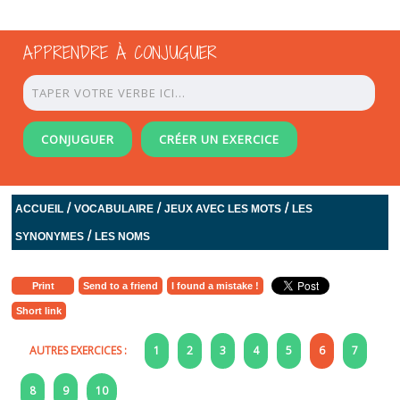
APPRENDRE À CONJUGUER
CONJUGUER
CRÉER UN EXERCICE
/
/
/
ACCUEIL
VOCABULAIRE
JEUX AVEC LES MOTS
LES
/
SYNONYMES
LES NOMS
Print
Send to a friend
I found a mistake !
Short link
AUTRES EXERCICES :
1
2
3
4
5
6
7
8
9
10