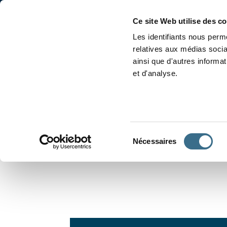
Accueil
Conjugaison
Ce site Web utilise des c
Les identifiants nous perme
relatives aux médias socia
ainsi que d'autres informa
et d'analyse.
APPRENDRE À CONJUGUER
Sélection
Nécessaires
du
consentement