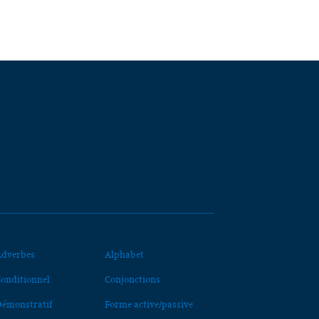
dverbes
Alphabet
onditionnel
Conjonctions
émonstratif
Forme active/passive