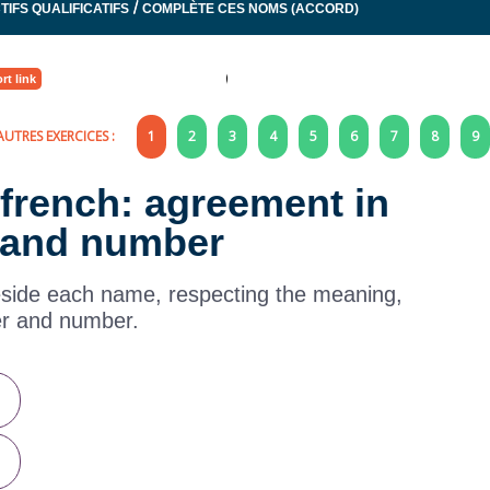
/
TIFS QUALIFICATIFS
COMPLÈTE CES NOMS (ACCORD)
rt link
AUTRES EXERCICES :
1
2
3
4
5
6
7
8
9
n french: agreement in
 and number
eside each name, respecting the meaning,
r and number.