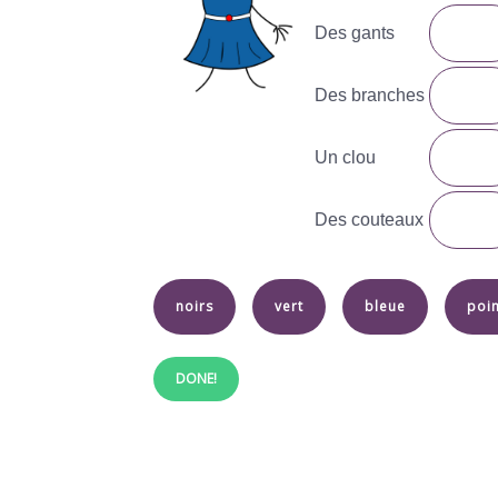
Des gants
Des branches
Un clou
Des couteaux
noirs
vert
bleue
poi
DONE!