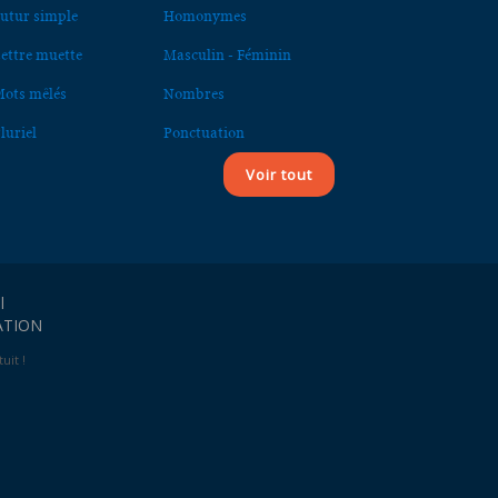
utur simple
Homonymes
ettre muette
Masculin - Féminin
ots mêlés
Nombres
luriel
Ponctuation
Voir tout
l
ATION
uit !