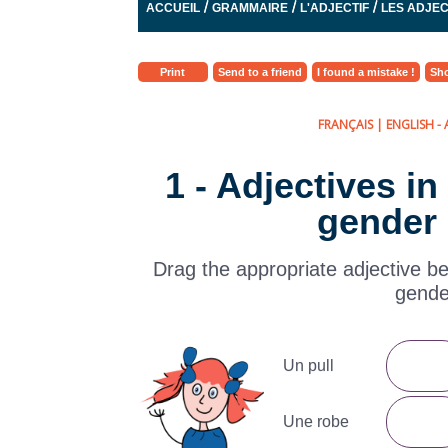
/
/
/
ACCUEIL
GRAMMAIRE
L'ADJECTIF
LES ADJEC
Print
Send to a friend
I found a mistake !
Sho
FRANÇAIS
|
ENGLISH
- 
1 - Adjectives i
gender
Drag the appropriate adjective b
gende
Un pull
Une robe