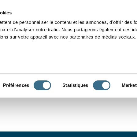
Grammaire
Orthographe
Dictée
Lecture
Vocabulaire
Divers
Par
ookies
ttent de personnaliser le contenu et les annonces, d'offrir des f
ux et d'analyser notre trafic. Nous partageons également ces ide
tions sur votre appareil avec nos partenaires de médias sociaux, 
CONJUGUER
Préférences
Statistiques
Market