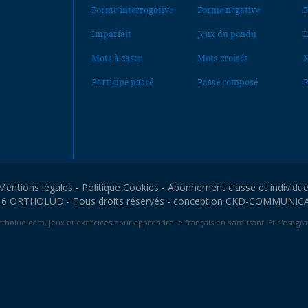
Forme interrogative
Forme négative
F
Imparfait
Jeux du pendu
L
Mots à caser
Mots croisés
M
Participe passé
Passé composé
P
Mentions légales
-
Politique Cookies
-
Abonnement classe et individue
6 ORTHOLUD - Tous droits réservés - conception
CKD-COMMUNIC
tholud.com, jeux et exercices pour apprendre le français en s'amusant. Et c'est grat