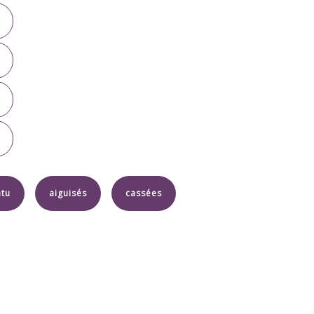
ntu
aiguisés
cassées