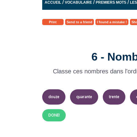
/
/
/
ACCUEIL
VOCABULAIRE
PREMIERS MOTS
LE
Print
Send to a friend
I found a mistake !
Sho
6 - Nomb
Classe ces nombres dans l'ordr
douze
quarante
trente
DONE!