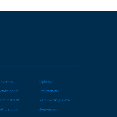
dverbes
Alphabet
onditionnel
Conjonctions
émonstratif
Forme active/passive
utur simple
Homonymes