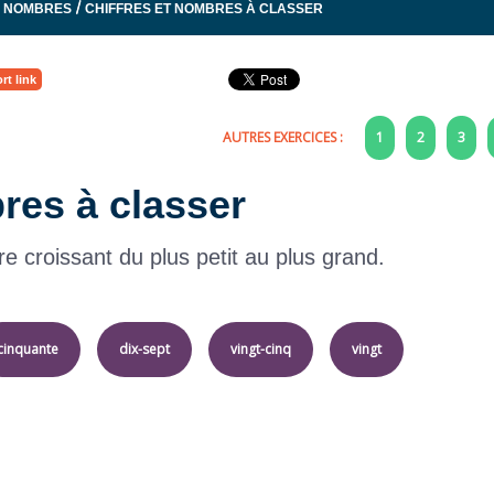
/
S NOMBRES
CHIFFRES ET NOMBRES À CLASSER
rt link
AUTRES EXERCICES :
1
2
3
res à classer
e croissant du plus petit au plus grand.
cinquante
dix-sept
vingt-cinq
vingt