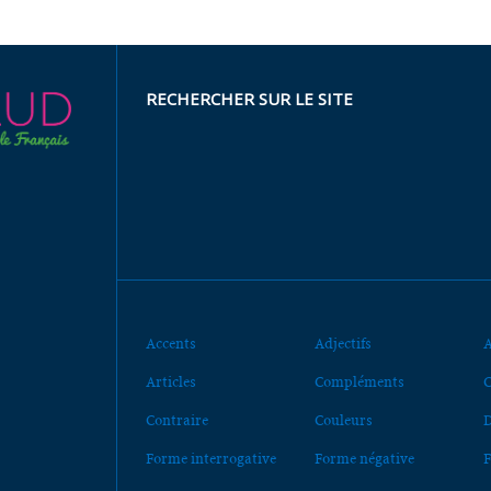
RECHERCHER SUR LE SITE
Accents
Adjectifs
A
Articles
Compléments
C
Contraire
Couleurs
D
Forme interrogative
Forme négative
F