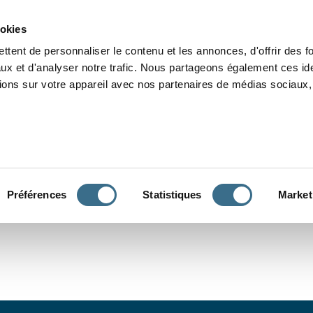
Grammaire
Orthographe
Dictée
Lecture
Vocabulaire
Divers
Par
ookies
ttent de personnaliser le contenu et les annonces, d'offrir des f
ux et d'analyser notre trafic. Nous partageons également ces ide
tions sur votre appareil avec nos partenaires de médias sociaux, 
CONJUGUER
Préférences
Statistiques
Market