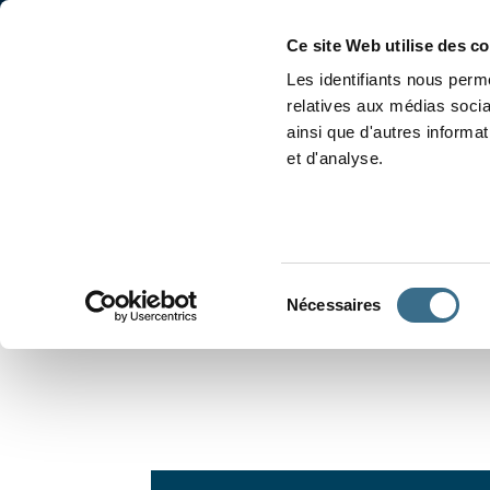
Accueil
Conjugaison
Ce site Web utilise des c
Les identifiants nous perme
relatives aux médias socia
ainsi que d'autres informa
et d'analyse.
APPRENDRE À CONJUGUER
Sélection
Nécessaires
du
consentement