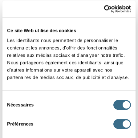
5 - Learn french: Letters in disorder!
Find the word that matches the drawing, slide
Ce site Web utilise des cookies
the letters in the right order to reconstruct that
word.
Les identifiants nous permettent de personnaliser le
contenu et les annonces, d'offrir des fonctionnalités
relatives aux médias sociaux et d'analyser notre trafic.
Nous partageons également ces identifiants, ainsi que
d'autres informations sur votre appareil avec nos
partenaires de médias sociaux, de publicité et d'analyse.
E
O
N
R
B
I
B
Sélection
Nécessaires
du
DONE!
consentement
Préférences