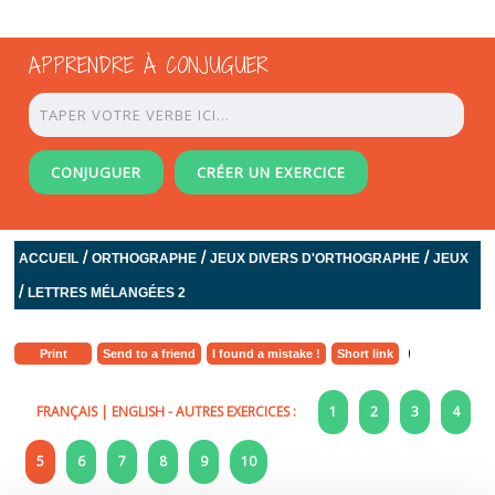
APPRENDRE À CONJUGUER
CONJUGUER
CRÉER UN EXERCICE
/
/
/
ACCUEIL
ORTHOGRAPHE
JEUX DIVERS D'ORTHOGRAPHE
JEUX
/
LETTRES MÉLANGÉES 2
Print
Send to a friend
I found a mistake !
Short link
FRANÇAIS
|
ENGLISH
- AUTRES EXERCICES :
1
2
3
4
5
6
7
8
9
10